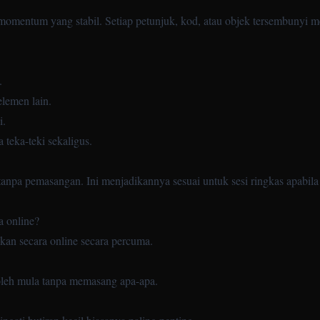
omentum yang stabil. Setiap petunjuk, kod, atau objek tersembunyi m
.
elemen lain.
i.
teka-teki sekaligus.
 tanpa pemasangan. Ini menjadikannya sesuai untuk sesi ringkas apabil
 online?
kan secara online secara percuma.
boleh mula tanpa memasang apa-apa.