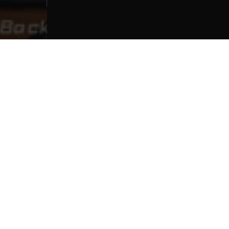
T
You Make This House a Home
Ma
Novel visual seram yang boleh dimainkan di
Wi
pelayar, kandungan editorial, dan komen
Wa
komuniti yang dimoderasi.
Pa
Pe
Mua
Pa
2026 © You Make This House a Home. Hak cipta terpeli