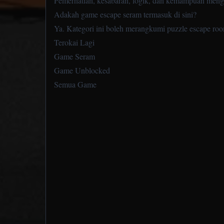
Pemerhatian, kesabaran, logik, dan kemampuan menging
Adakah game escape seram termasuk di sini?
Ya. Kategori ini boleh merangkumi puzzle escape roo
Terokai Lagi
Game Seram
Game Unblocked
Semua Game