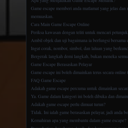
Apa yang Menjadikan Game Escape Menarik?
Game escape memberi anda matlamat yang jelas dan m
memuaskan.
Cara Main Game Escape Online
Periksa kawasan dengan teliti untuk mencari petunjuk
Ambil objek dan uji bagaimana ia berfungsi bersama 
Ingat corak, nombor, simbol, dan laluan yang berkunc
Bergerak langkah demi langkah, bukan meneka semua 
Game Escape Berasaskan Pelayar
Game escape ini boleh dimainkan terus secara online
FAQ Game Escape
Adakah game escape percuma untuk dimainkan secara
Ya. Game dalam kategori ini boleh dibuka dan dimain
Adakah game escape perlu dimuat turun?
Tidak. Ini ialah game berasaskan pelayar, jadi anda 
Kemahiran apa yang membantu dalam game escape?