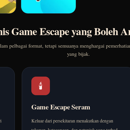
nis Game Escape yang Boleh 
am pelbagai format, tetapi semuanya menghargai pemerhatian,
yang bijak.
🕯️
Game Escape Seram
i
Keluar dari persekitaran menakutkan dengan
tekanan, ketegangan, dan petunjuk yang terhad.