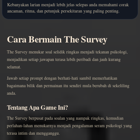
Kebanyakan larian menjadi lebih jelas selepas anda memahami corak
ancaman, ritma, dan petunjuk persekitaran yang paling penting.
Cara Bermain The Survey
The Survey menukar soal selidik ringkas menjadi tekanan psikologi,
menjadikan setiap jawapan terasa lebih peribadi dan jauh kurang
selamat.
Jawab setiap prompt dengan berhati-hati sambil memerhatikan
bagaimana bilik dan permainan itu sendiri mula berubah di sekeliling
anda.
Tentang Apa Game Ini?
The Survey berpusat pada soalan yang nampak ringkas, kemudian
perlahan-lahan menukarnya menjadi pengalaman seram psikologi yang
terasa intim dan mengganggu.