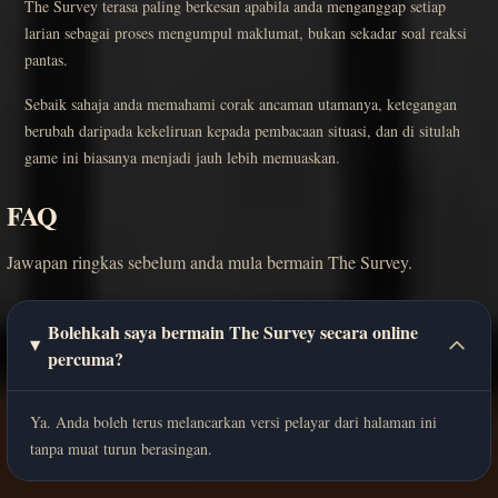
The Survey terasa paling berkesan apabila anda menganggap setiap
larian sebagai proses mengumpul maklumat, bukan sekadar soal reaksi
pantas.
Sebaik sahaja anda memahami corak ancaman utamanya, ketegangan
berubah daripada kekeliruan kepada pembacaan situasi, dan di situlah
game ini biasanya menjadi jauh lebih memuaskan.
FAQ
Jawapan ringkas sebelum anda mula bermain The Survey.
Bolehkah saya bermain The Survey secara online
percuma?
Ya. Anda boleh terus melancarkan versi pelayar dari halaman ini
tanpa muat turun berasingan.