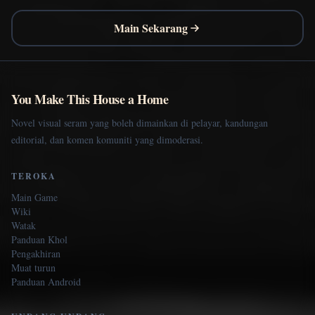
Main Sekarang
You Make This House a Home
Novel visual seram yang boleh dimainkan di pelayar, kandungan
editorial, dan komen komuniti yang dimoderasi.
TEROKA
Main Game
Wiki
Watak
Panduan Khol
Pengakhiran
Muat turun
Panduan Android