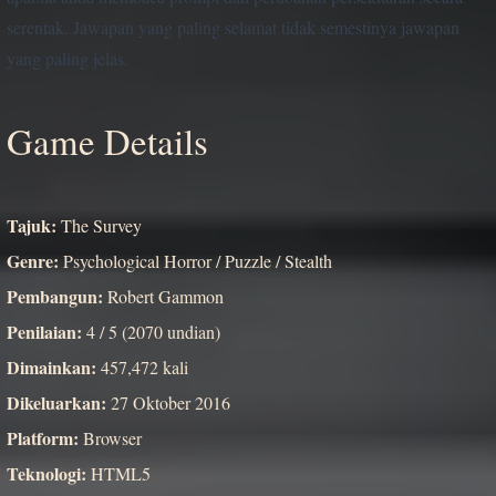
serentak. Jawapan yang paling selamat tidak semestinya jawapan
yang paling jelas.
Game Details
Tajuk:
The Survey
Genre:
Psychological Horror / Puzzle / Stealth
Pembangun:
Robert Gammon
Penilaian:
4 / 5 (2070 undian)
Dimainkan:
457,472 kali
Dikeluarkan:
27 Oktober 2016
Platform:
Browser
Teknologi:
HTML5