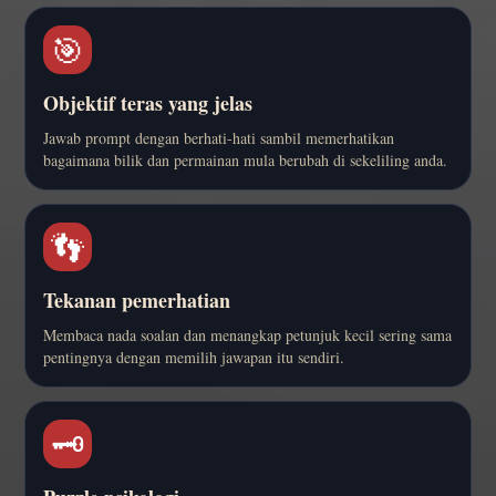
🎯
Objektif teras yang jelas
Jawab prompt dengan berhati-hati sambil memerhatikan
bagaimana bilik dan permainan mula berubah di sekeliling anda.
👣
Tekanan pemerhatian
Membaca nada soalan dan menangkap petunjuk kecil sering sama
pentingnya dengan memilih jawapan itu sendiri.
🗝️