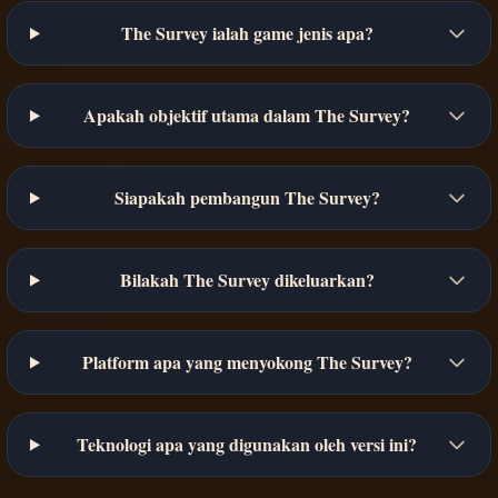
The Survey ialah game jenis apa?
Apakah objektif utama dalam The Survey?
Siapakah pembangun The Survey?
Bilakah The Survey dikeluarkan?
Platform apa yang menyokong The Survey?
Teknologi apa yang digunakan oleh versi ini?