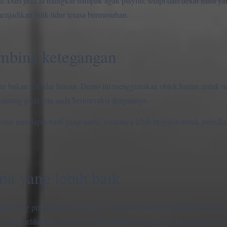
 Dari jauh ia mungkin nampak agak playful, tetapi dari dekat mata yan
njadikan bilik tidur terasa bermusuhan.
embina ketegangan
ermin bukan sekadar hiasan. Demo ini menggunakan objek harian untuk m
antung pada bila anda berinteraksi dengannya.
erus mendapat hasil yang sama, selalunya lebih berguna untuk menukar
ma yang lebih baik
ihan yang praktikal, ada yang lucu, dan ada yang jelas umpan. Jika g
tau melihat ke tempat lain, fikir dahulu tentang apa yang adegan itu 