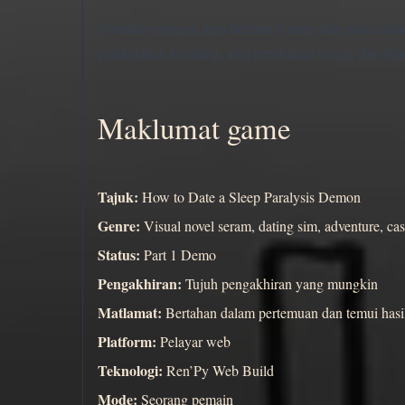
Sebaiknya jangan juga hentam butang skip pada cuba
pendedahan berulang, atau perubahan visual, dan skip
Maklumat game
Tajuk:
How to Date a Sleep Paralysis Demon
Genre:
Visual novel seram, dating sim, adventure, cas
Status:
Part 1 Demo
Pengakhiran:
Tujuh pengakhiran yang mungkin
Matlamat:
Bertahan dalam pertemuan dan temui hasil
Platform:
Pelayar web
Teknologi:
Ren’Py Web Build
Mode:
Seorang pemain