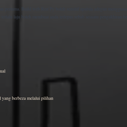
an pertama. Build web Ren’Py boleh sensitif apabila adegan mengguna
 terlalu laju boleh membuat anda terlepas sebab sesuatu pengakhiran be
ual
 yang berbeza melalui pilihan