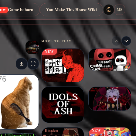
Game baharu
You Make This House Wiki
MS
NEW
MORE TO PLAY
NEW
NEW