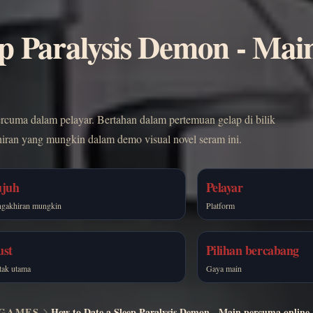
ep Paralysis Demon - Mai
rcuma dalam pelayar. Bertahan dalam pertemuan gelap di bilik
khiran yang mungkin dalam demo visual novel seram ini.
ujuh
Pelayar
ngakhiran mungkin
Platform
ust
Pilihan bercabang
tak utama
Gaya main
GAMES
How to Date a Sleep Paralysis Demon - Main percuma online