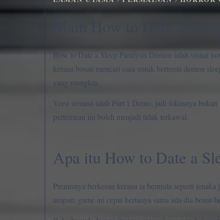
Main How to Date a Slee
How to Date a Sleep Paralysis Demon ialah visual n
kerana bosan mencari cara untuk bertemu demon sleep 
yang mungkin.
Versi semasa ialah Part 1 Demo, jadi fokusnya bukan
pertemuan ini boleh menjadi tidak terkawal.
Apa itu How to Date a Sl
Premisnya berkesan kerana ia bermula seperti jenaka 
umpan; game ini cepat bertanya sama ada dia benar-b