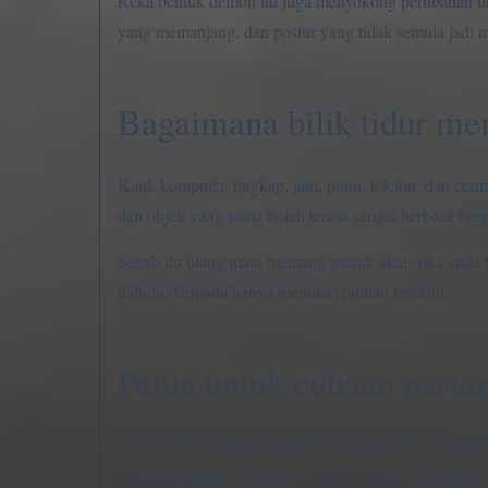
Reka bentuk demon itu juga menyokong perubahan itu.
yang memanjang, dan postur yang tidak semula jadi me
Bagaimana bilik tidur m
Katil, komputer, tingkap, jam, pintu, telefon, dan c
dan objek yang sama boleh terasa sangat berbeza berg
Sebab itu ulang main memang masuk akal. Jika anda t
dahulu daripada hanya menukar pilihan terakhir.
Petua untuk cubaan perta
Main perlahan dan baca adegan dengan teliti. Ada pil
untuk mengelak, melawan, batuk, mencari, menunggu, a