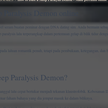
p Paralysis Demon online
ovel seram buatan peminat dengan DNA dating sim. Anda bermain seba
paralysis lalu terperangkap dalam pertemuan gelap di bilik tidur deng
 pada laluan romantik penuh, tetapi pada pembukaan, ketegangan, dan
eep Paralysis Demon?
janggal lalu cepat bertukar menjadi tekanan klaustrofobik. Kebosanan 
enar faham bahaya yang dia jemput masuk ke dalam biliknya.