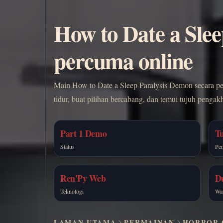
How to Date a Sle
percuma online
Main How to Date a Sleep Paralysis Demon secara pe
tidur, buat pilihan bercabang, dan temui tujuh penga
Part 1 Demo
T
Status
Pe
Ren'Py Web
D
Teknologi
Wa
LAMAN UTAMA
PERMAINAN
HORROR 