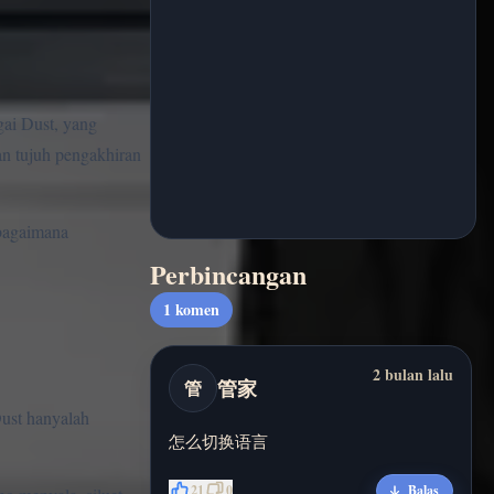
gai Dust, yang
an tujuh pengakhiran
 bagaimana
Perbincangan
1
komen
2 bulan lalu
管家
管
Dust hanyalah
怎么切换语言
21
0
Balas