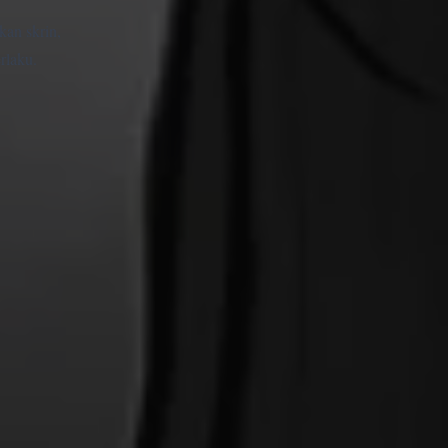
kan skrin,
rlaku.