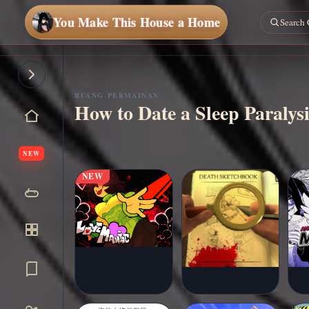
You Make This House a Home
Main
sekarang
RUANG PERMAINAN
How to Date a Sleep Paraly
NEW
NEW