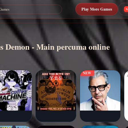
Play More Games
sis Demon - Main percuma online
NEW