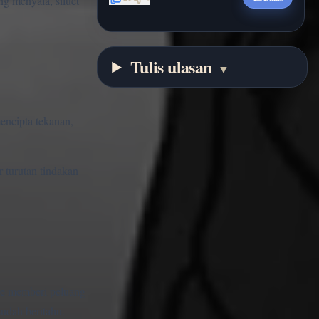
g menyala, siluet
Tulis ulasan
▼
encipta tekanan,
 turutan tindakan
ame memberi peluang
sudah beritahu.