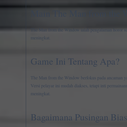
Main The Man from the 
The Man from the Window ialah pengalaman horor surv
meningkat.
Game Ini Tentang Apa?
The Man from the Window berfokus pada ancaman ya
Versi pelayar ini mudah diakses, tetapi inti permain
meningkat.
Bagaimana Pusingan Bias