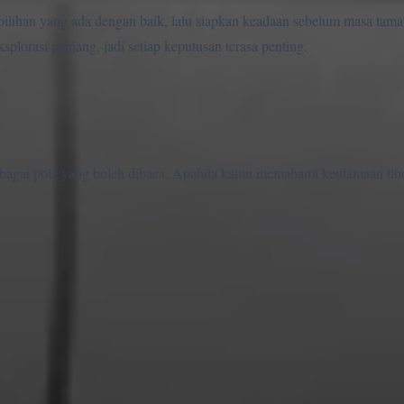
ilihan yang ada dengan baik, lalu siapkan keadaan sebelum masa tamat
plorasi panjang, jadi setiap keputusan terasa penting.
bagai pola yang boleh dibaca. Apabila kamu memahami keutamaan tin