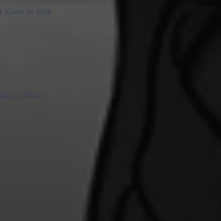
. Game ini lebih
dakan, peluang