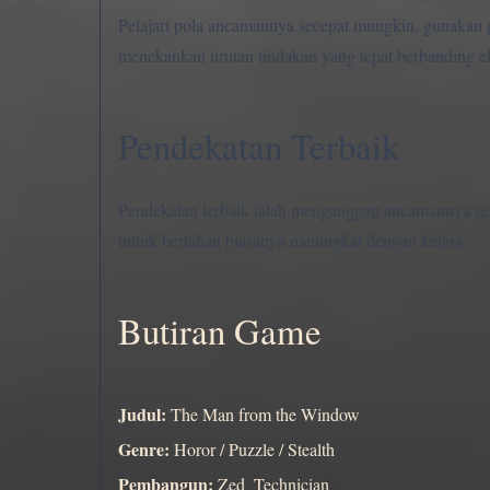
Pelajari pola ancamannya secepat mungkin, gunakan p
menekankan urutan tindakan yang tepat berbanding eks
Pendekatan Terbaik
Pendekatan terbaik ialah menganggap ancamannya se
untuk bertahan biasanya meningkat dengan ketara.
Butiran Game
Judul:
The Man from the Window
Genre:
Horor / Puzzle / Stealth
Pembangun:
Zed_Technician