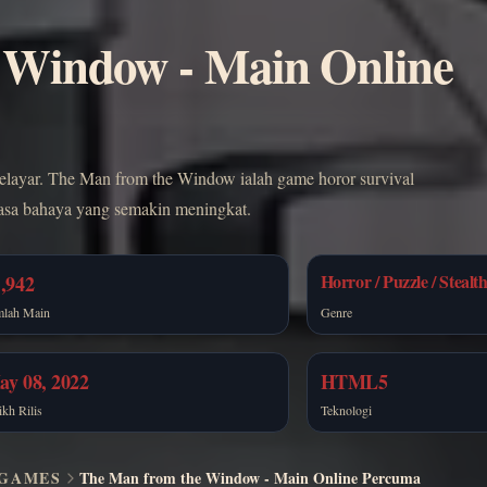
 Window - Main Online
layar. The Man from the Window ialah game horor survival
rasa bahaya yang semakin meningkat.
Horror / Puzzle / Stealt
,942
mlah Main
Genre
ay 08, 2022
HTML5
ikh Rilis
Teknologi
GAMES
The Man from the Window - Main Online Percuma