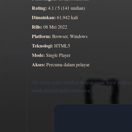
Rating:
4.1 / 5 (141 undian)
Dimainkan:
61,942 kali
Rilis:
08 Mei 2022
Platform:
Browser, Windows
Teknologi:
HTML5
Mode:
Single Player
Akses:
Percuma dalam pelayar
Jika kamu mahu teruskan dengan game horor pelayar 
untuk mencari judul seterusnya.