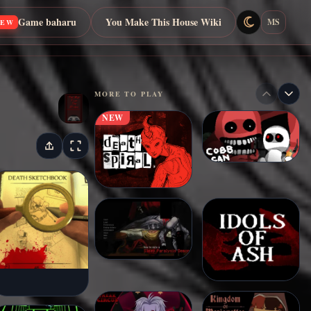
Game baharu
You Make This House Wiki
MS
NEW
MORE TO PLAY
NEW