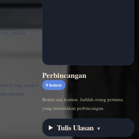
 yang semakin
Perbincangan
empoh yang singkat.
0
komen
tika tekanan
Belum ada komen. Jadilah orang pertama
yang memulakan perbincangan.
Tulis Ulasan
▼