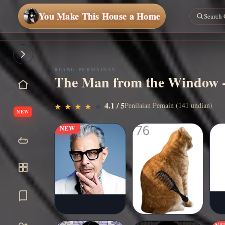
You Make This House a Home
RUANG PERMAINAN
The Man from the Window 
Main
▶
4.1 / 5
Penilaian Pemain (141 undian)
★
★
★
★
★
★
★
★
★
★
sekarang
NEW
NEW