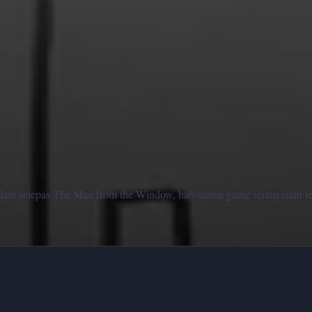
lain selepas The Man from the Window, hab utama game seram ialah t