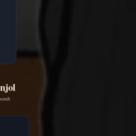
njol
penuh