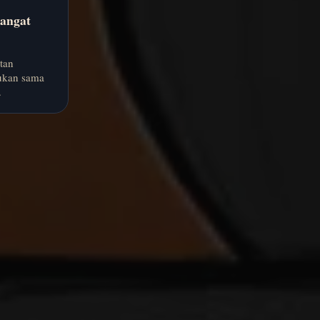
sangat
tan
ukan sama
.