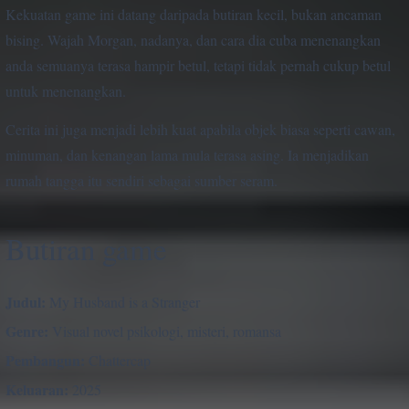
Kekuatan game ini datang daripada butiran kecil, bukan ancaman
bising. Wajah Morgan, nadanya, dan cara dia cuba menenangkan
anda semuanya terasa hampir betul, tetapi tidak pernah cukup betul
untuk menenangkan.
Cerita ini juga menjadi lebih kuat apabila objek biasa seperti cawan,
minuman, dan kenangan lama mula terasa asing. Ia menjadikan
rumah tangga itu sendiri sebagai sumber seram.
Butiran game
Judul:
My Husband is a Stranger
Genre:
Visual novel psikologi, misteri, romansa
Pembangun:
Chattercap
Keluaran:
2025