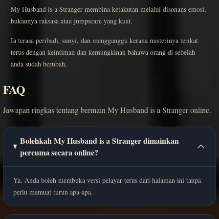
My Husband is a Stranger membina ketakutan melalui disonans emosi,
bukannya raksasa atau jumpscare yang kuat.
Ia terasa peribadi, sunyi, dan mengganggu kerana misterinya terikat
terus dengan keintiman dan kemungkinan bahawa orang di sebelah
anda sudah berubah.
FAQ
Jawapan ringkas tentang bermain My Husband is a Stranger online.
Bolehkah My Husband is a Stranger dimainkan
percuma secara online?
Ya. Anda boleh membuka versi pelayar terus dari halaman ini tanpa
perlu memuat turun apa-apa.