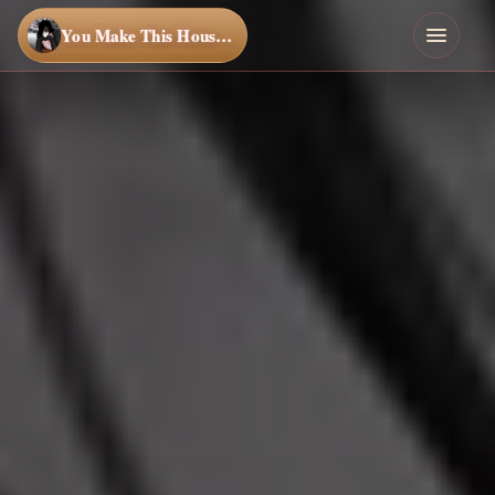
You Make This House a Home