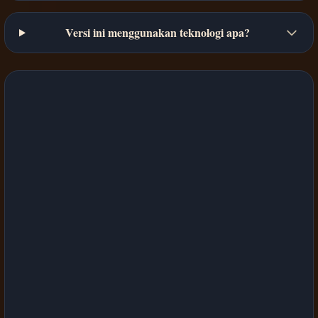
Versi ini menggunakan teknologi apa?