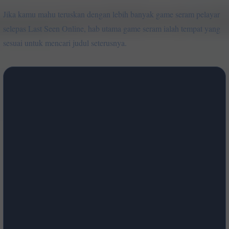
Jika kamu mahu teruskan dengan lebih banyak game seram pelayar
selepas Last Seen Online, hab utama game seram ialah tempat yang
sesuai untuk mencari judul seterusnya.