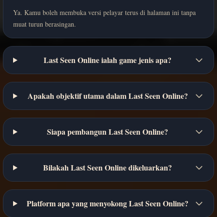
Ya. Kamu boleh membuka versi pelayar terus di halaman ini tanpa
muat turun berasingan.
Last Seen Online ialah game jenis apa?
Apakah objektif utama dalam Last Seen Online?
Siapa pembangun Last Seen Online?
Bilakah Last Seen Online dikeluarkan?
Platform apa yang menyokong Last Seen Online?