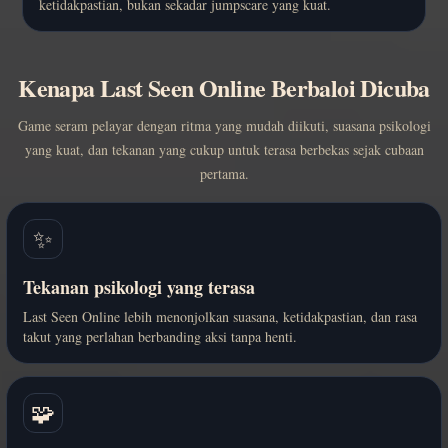
ketidakpastian, bukan sekadar jumpscare yang kuat.
Kenapa Last Seen Online Berbaloi Dicuba
Game seram pelayar dengan ritma yang mudah diikuti, suasana psikologi
yang kuat, dan tekanan yang cukup untuk terasa berbekas sejak cubaan
pertama.
✨
Tekanan psikologi yang terasa
Last Seen Online lebih menonjolkan suasana, ketidakpastian, dan rasa
takut yang perlahan berbanding aksi tanpa henti.
🧩