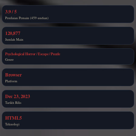
3.9 / 5
Penilaian Pemain (459 undian)
120,877
Jumlah Main
Psychological Horror / Escape / Puzzle
Genre
Browser
Platform
Dec 23, 2023
Tarikh Rilis
HTML5
Teknologi