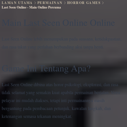
LAMAN UTAMA
PERMAINAN
HORROR GAMES
Last Seen Online - Main Online Percuma
Main Last Seen Online Online
Last Seen Online lebih menumpukan pada suasana, ketidakpastian,
dan rasa takut yang perlahan berbanding aksi tanpa henti.
Game Ini Tentang Apa?
Last Seen Online dibina atas horor psikologi, eksplorasi, dan rasa
tidak selamat yang semakin kuat apabila permainan berjalan. Versi
pelayar ini mudah diakses, tetapi inti permainannya masih
bergantung pada pembacaan petunjuk, kawalan langkah, dan
ketenangan semasa tekanan meningkat.