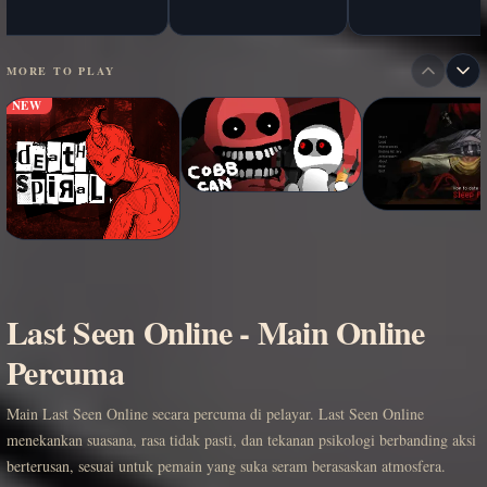
MORE TO PLAY
NEW
Last Seen Online - Main Online
Percuma
Main Last Seen Online secara percuma di pelayar. Last Seen Online
menekankan suasana, rasa tidak pasti, dan tekanan psikologi berbanding aksi
berterusan, sesuai untuk pemain yang suka seram berasaskan atmosfera.