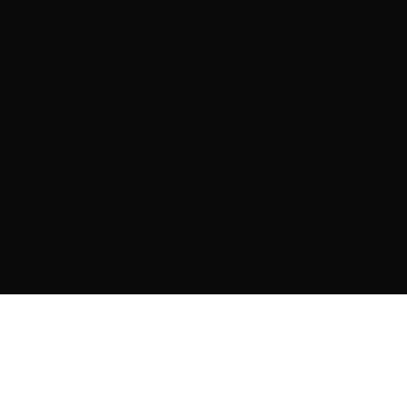
You Make This House a Home