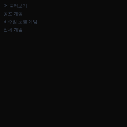
더 둘러보기
공포 게임
비주얼 노벨 게임
전체 게임