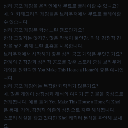
심리 공포 게임을 온라인에서 무료로 플레이할 수 있나요?
네. 이 카테고리의 게임들은 브라우저에서 무료로 플레이할
수 있습니다.
심리 공포 게임은 항상 느린 템포인가요?
항상 그렇지는 않지만, 많은 작품이 불안감, 의심, 감정적 긴
장을 쌓기 위해 느린 호흡을 사용합니다.
브라우저에서 시작하기 좋은 심리 공포 게임은 무엇인가요?
관계의 긴장감과 심리적 공포를 갖춘 스토리 중심 브라우저
게임을 원한다면 You Make This House a Home이 좋은 예시입
니다.
심리 공포 게임에는 복잡한 캐릭터가 많은가요?
네. 많은 게임이 상징성과 해석의 여지가 큰 인물을 중심으로
전개됩니다. 예를 들어 You Make This House a Home의 Khol
은 통제, 기억, 감정적 의존의 상징으로 자주 해석됩니다.
스토리 해설을 찾고 있다면
Khol 캐릭터 분석
을 확인해 보세
요.