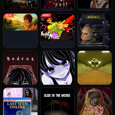
NEW
NEW