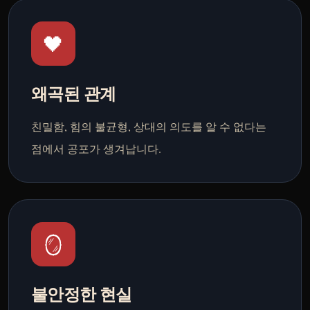
🖤
왜곡된 관계
친밀함, 힘의 불균형, 상대의 의도를 알 수 없다는
점에서 공포가 생겨납니다.
🪞
불안정한 현실