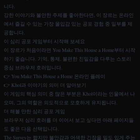
니다.
강한 이야기와 불안한 주제를 좋아한다면, 이 장르는 온라인
에서 즐길 수 있는 가장 몰입감 있는 공포 경험 중 일부를 제
공합니다.
이 심리 공포 게임부터 시작해 보세요
이 장르가 처음이라면
You Make This House a Home
부터 시작
하기 좋습니다. 기억, 통제, 불편한 친밀감을 다루는 스토리
중심 브라우저 호러입니다.
👉 You Make This House a Home 온라인 플레이
👉 Khol과 이야기의 의미 더 알아보기
이 게임의 핵심 의미 중 많은 부분은 Khol이라는 인물에서 나
오며, 그의 역할은 의도적으로 모호하게 유지됩니다.
더 해볼 만한 심리 공포 게임
브라우저 심리 호러를 더 이어서 보고 싶다면 아래 페이지들
도 좋은 다음 선택입니다.
The Survey
는 짧지만 불안감과 어색한 긴장을 밀도 있게 주는