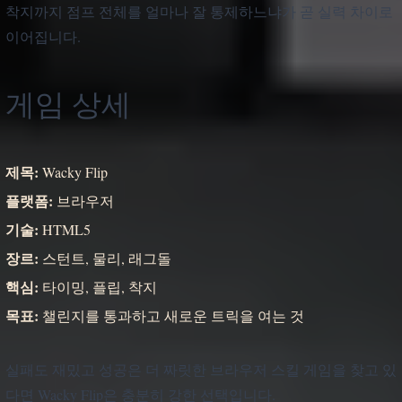
착지까지 점프 전체를 얼마나 잘 통제하느냐가 곧 실력 차이로
이어집니다.
게임 상세
제목:
Wacky Flip
플랫폼:
브라우저
기술:
HTML5
장르:
스턴트, 물리, 래그돌
핵심:
타이밍, 플립, 착지
목표:
챌린지를 통과하고 새로운 트릭을 여는 것
실패도 재밌고 성공은 더 짜릿한 브라우저 스킬 게임을 찾고 있
다면 Wacky Flip은 충분히 강한 선택입니다.