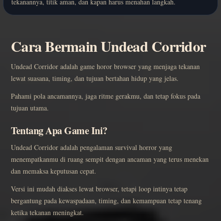
tekanannya, titik aman, dan kapan harus menahan langkah.
Cara Bermain Undead Corridor
Undead Corridor adalah game horor browser yang menjaga tekanan
lewat suasana, timing, dan tujuan bertahan hidup yang jelas.
Pahami pola ancamannya, jaga ritme gerakmu, dan tetap fokus pada
tujuan utama.
Tentang Apa Game Ini?
Undead Corridor adalah pengalaman survival horror yang
menempatkanmu di ruang sempit dengan ancaman yang terus menekan
dan memaksa keputusan cepat.
Versi ini mudah diakses lewat browser, tetapi loop intinya tetap
bergantung pada kewaspadaan, timing, dan kemampuan tetap tenang
ketika tekanan meningkat.