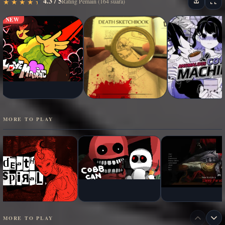
4.3 / 5
★
★
★
★
★
★
★
★
★
★
Rating Pemain (164 suara)
NEW
MORE TO PLAY
MORE TO PLAY