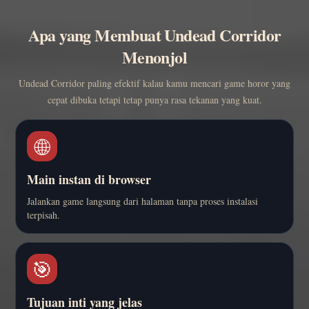
Apa yang Membuat Undead Corridor
Menonjol
Undead Corridor paling efektif kalau kamu mencari game horor yang
cepat dibuka tetapi tetap punya rasa tekanan yang kuat.
🌐
Main instan di browser
Jalankan game langsung dari halaman tanpa proses instalasi
terpisah.
🎯
Tujuan inti yang jelas