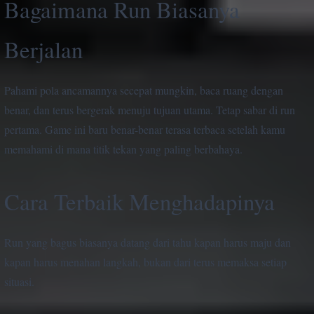
Bagaimana Run Biasanya
Berjalan
Pahami pola ancamannya secepat mungkin, baca ruang dengan
benar, dan terus bergerak menuju tujuan utama. Tetap sabar di run
pertama. Game ini baru benar-benar terasa terbaca setelah kamu
memahami di mana titik tekan yang paling berbahaya.
Cara Terbaik Menghadapinya
Run yang bagus biasanya datang dari tahu kapan harus maju dan
kapan harus menahan langkah, bukan dari terus memaksa setiap
situasi.