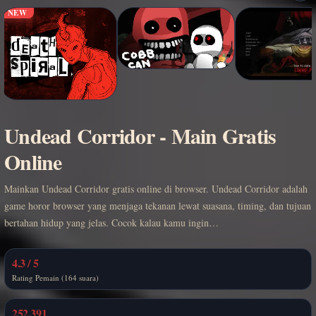
NEW
Undead Corridor - Main Gratis
Online
Mainkan Undead Corridor gratis online di browser. Undead Corridor adalah
game horor browser yang menjaga tekanan lewat suasana, timing, dan tujuan
bertahan hidup yang jelas. Cocok kalau kamu ingin…
4.3 / 5
Rating Pemain (164 suara)
252,391