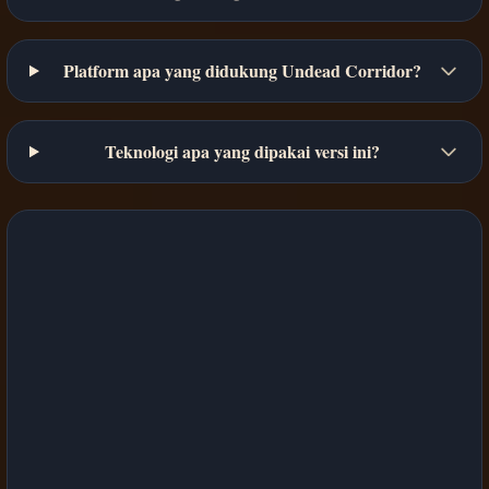
Platform apa yang didukung Undead Corridor?
Teknologi apa yang dipakai versi ini?