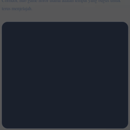
Corridor, hub game horor utama adalah tempat yang bagus untuk
terus menjelajah.