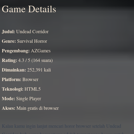
Game Details
Judul:
Undead Corridor
Genre:
Survival Horror
Pengembang:
AZGames
Rating:
4.3 / 5 (164 suara)
Dimainkan:
252,391 kali
Platform:
Browser
Teknologi:
HTML5
Mode:
Single Player
Akses:
Main gratis di browser
Kalau kamu ingin lanjut mencari horor browser setelah Undead