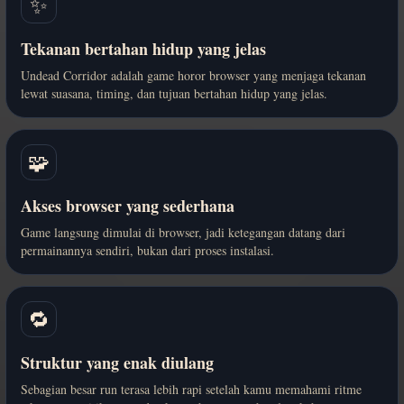
✨
Tekanan bertahan hidup yang jelas
Undead Corridor adalah game horor browser yang menjaga tekanan
lewat suasana, timing, dan tujuan bertahan hidup yang jelas.
🧩
Akses browser yang sederhana
Game langsung dimulai di browser, jadi ketegangan datang dari
permainannya sendiri, bukan dari proses instalasi.
🔁
Struktur yang enak diulang
Sebagian besar run terasa lebih rapi setelah kamu memahami ritme