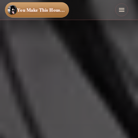
You Make This House a Home