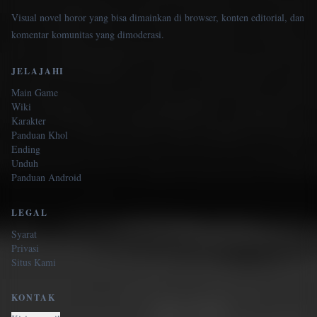
Visual novel horor yang bisa dimainkan di browser, konten editorial, dan
komentar komunitas yang dimoderasi.
JELAJAHI
Main Game
Wiki
Karakter
Panduan Khol
Ending
Unduh
Panduan Android
LEGAL
Syarat
Privasi
Situs Kami
KONTAK