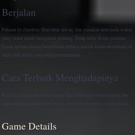
Berjalan
Pahami isi chamber, lihat ritme lawan, dan gunakan item pada waktu
yang benar untuk mengubah peluang. Tetap sabar di run pertama.
Game ini baru terasa benar-benar terbaca setelah kamu memahami di
mana titik tekan yang paling menentukan.
Cara Terbaik Menghadapinya
Run yang bagus biasanya datang dari tahu kapan harus agresif dan
kapan harus menahan diri, bukan dari terus memaksa setiap giliran.
Game Details