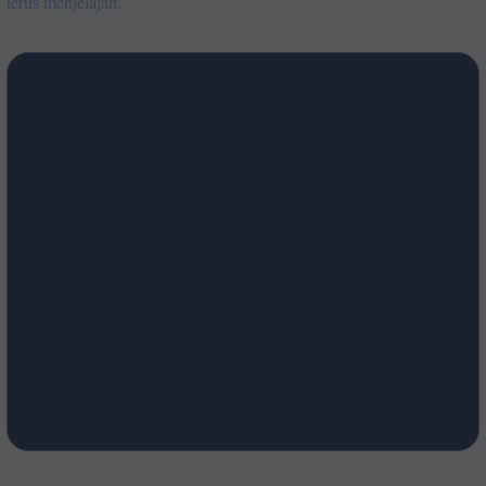
terus menjelajah.