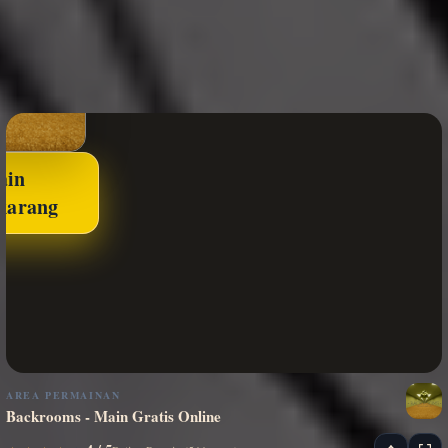
ain
karang
AREA PERMAINAN
Backrooms - Main Gratis Online