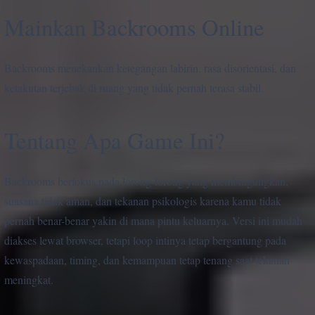
Mainkan Backrooms Online
Backrooms menekankan ketegangan labirin, rasa disorientasi, dan
ketakutan terjebak di ruang yang tidak pernah terasa stabil.
Tentang Apa Game Ini?
Backrooms berfokus pada lorong-lorong yang membingungkan,
suasana tidak aman, dan tekanan psikologis karena kamu tidak
pernah benar-benar yakin di mana pintu keluarnya. Versi ini mudah
diakses lewat browser, tetapi loop intinya tetap bergantung pada
kewaspadaan, timing, dan kemampuan tetap tenang saat tekanan
meningkat.