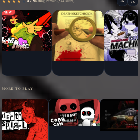
4 / 5
★
★
★
★
★
★
★
★
★
★
Rating Pemain (544 suara)
NEW
MORE TO PLAY