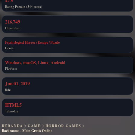
4 / 5
Rating Pemain (544 suara)
216,749
Dimainkan
Psychological Horror / Escape / Puzzle
Genre
Windows, macOS, Linux, Android
Platform
Jun 01, 2019
Rilis
HTML5
Teknologi
BERANDA
GAME
HORROR GAMES
Backrooms - Main Gratis Online