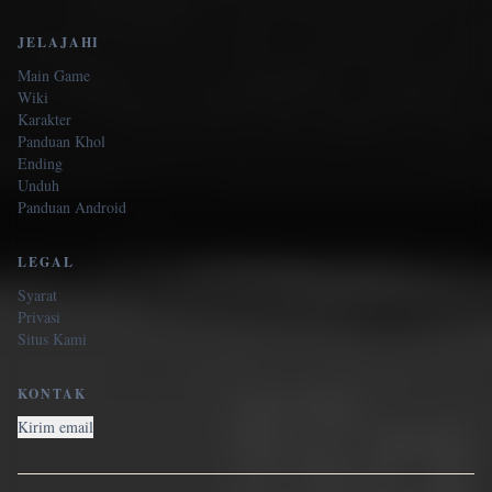
JELAJAHI
Main Game
Wiki
Karakter
Panduan Khol
Ending
Unduh
Panduan Android
LEGAL
Syarat
Privasi
Situs Kami
KONTAK
Kirim email