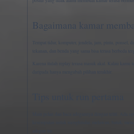
postur yang tidak alami membuat kamar terasa bermu
Bagaimana kamar memba
Tempat tidur, komputer, jendela, jam, pintu, ponsel,
tekanan, dan benda yang sama bisa terasa berbeda te
Karena itulah replay terasa masuk akal. Kalau kamu t
daripada hanya mengubah pilihan terakhir.
Tips untuk run pertama
Main pelan dan baca adegannya dengan teliti. Ada op
kesempatan untuk menghindar, melawan, batuk, mencar
adegan itu.