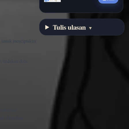
Tulis ulasan
▼
ri untuk menciptakan
n tindakan dulu
memberimu
dah dikatakan