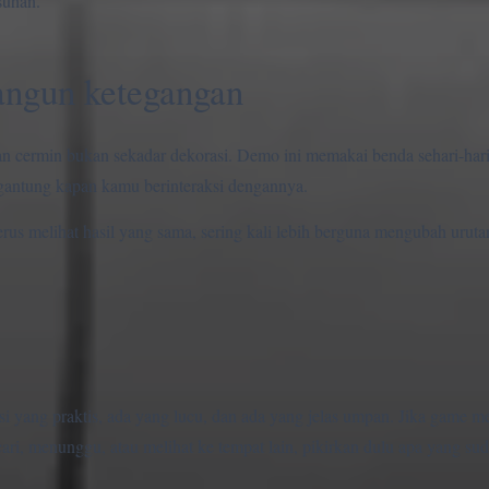
suhan.
ngun ketegangan
 dan cermin bukan sekadar dekorasi. Demo ini memakai benda sehari-ha
rgantung kapan kamu berinteraksi dengannya.
erus melihat hasil yang sama, sering kali lebih berguna mengubah uruta
si yang praktis, ada yang lucu, dan ada yang jelas umpan. Jika game 
i, menunggu, atau melihat ke tempat lain, pikirkan dulu apa yang su