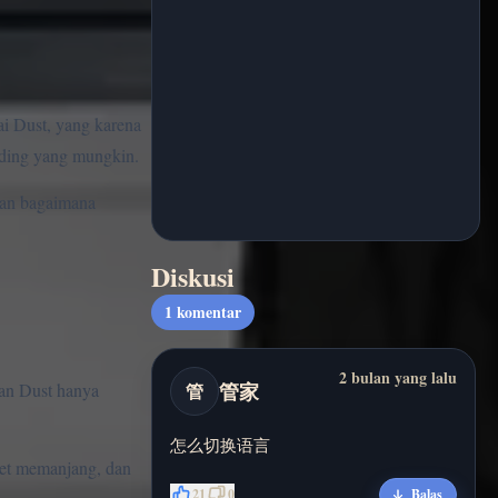
i Dust, yang karena
ending yang mungkin.
dan bagaimana
Diskusi
1
komentar
2 bulan yang lalu
管家
san Dust hanya
管
怎么切换语言
uet memanjang, dan
21
0
Balas