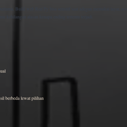
ertama. Build web Ren’Py bisa sensitif saat adegan memakai layar, rev
mu kehilangan alasan kenapa ending tertentu terjadi.
sual
l berbeda lewat pilihan