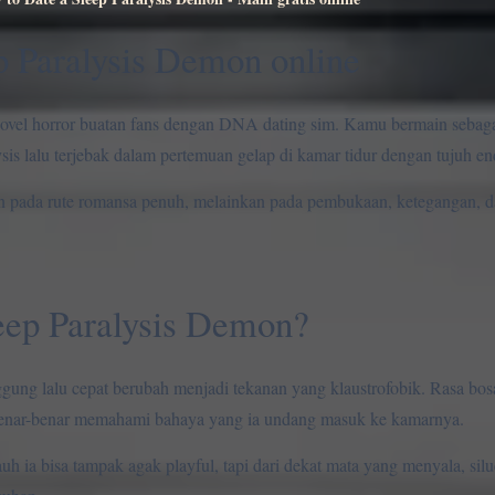
p Paralysis Demon online
novel horror buatan fans dengan DNA dating sim. Kamu bermain sebaga
sis lalu terjebak dalam pertemuan gelap di kamar tidur dengan tujuh 
ukan pada rute romansa penuh, melainkan pada pembukaan, ketegangan, 
eep Paralysis Demon?
nggung lalu cepat berubah menjadi tekanan yang klaustrofobik. Rasa bo
benar-benar memahami bahaya yang ia undang masuk ke kamarnya.
h ia bisa tampak agak playful, tapi dari dekat mata yang menyala, sil