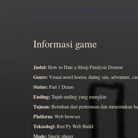
Sebaiknya juga jangan menghajar tombol skip di run p
perubahan visual, dan skip terlalu cepat bisa membuat
Informasi game
Judul:
How to Date a Sleep Paralysis Demon
Genre:
Visual novel horror, dating sim, adventure, ca
Status:
Part 1 Demo
Ending:
Tujuh ending yang mungkin
Tujuan:
Bertahan dari pertemuan dan menemukan hasi
Platform:
Web browser
Teknologi:
Ren’Py Web Build
Mode:
Single player