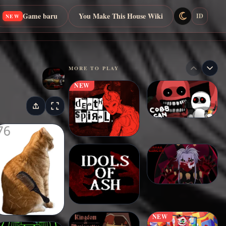
Game baru
You Make This House Wiki
ID
NEW
MORE TO PLAY
NEW
NEW