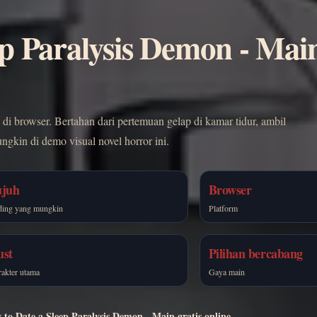
p Paralysis Demon - Main
i browser. Bertahan dari pertemuan gelap di kamar tidur, ambil
gkin di demo visual novel horror ini.
ujuh
Browser
ding yang mungkin
Platform
ust
Pilihan bercabang
akter utama
Gaya main
to Date a Sleep Paralysis Demon - Main gratis online