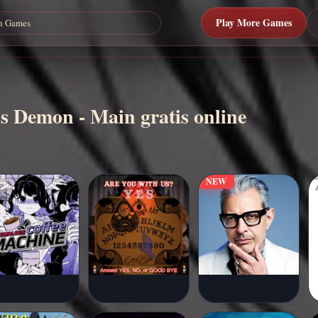
Play More Games
is Demon - Main gratis online
NEW