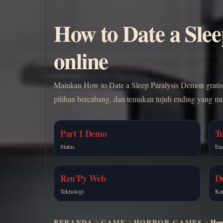
How to Date a Slee
online
Mainkan How to Date a Sleep Paralysis Demon gratis d
pilihan bercabang, dan temukan tujuh ending yang mun
Part 1 Demo
T
Status
En
Ren'Py Web
D
Teknologi
Kar
BERANDA
GAME
HORROR GAMES
How 