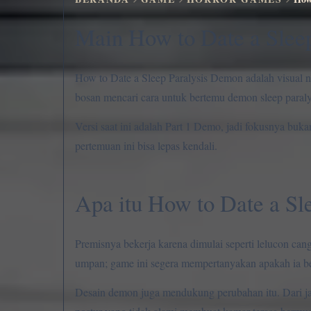
Main How to Date a Slee
How to Date a Sleep Paralysis Demon adalah visual 
bosan mencari cara untuk bertemu demon sleep paraly
Versi saat ini adalah Part 1 Demo, jadi fokusnya b
pertemuan ini bisa lepas kendali.
Apa itu How to Date a Sl
Premisnya bekerja karena dimulai seperti lelucon ca
umpan; game ini segera mempertanyakan apakah ia 
Desain demon juga mendukung perubahan itu. Dari jau