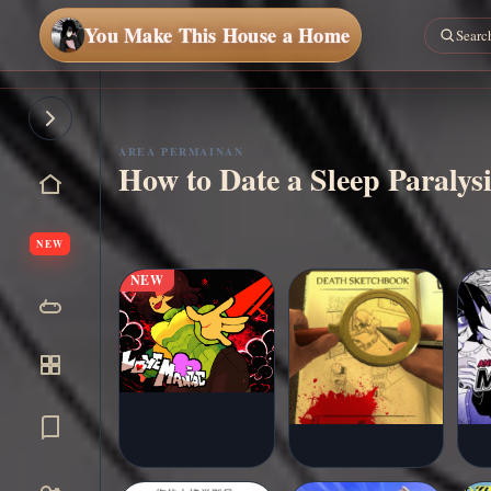
You Make This House a Home
Main
sekarang
AREA PERMAINAN
How to Date a Sleep Paralys
NEW
NEW