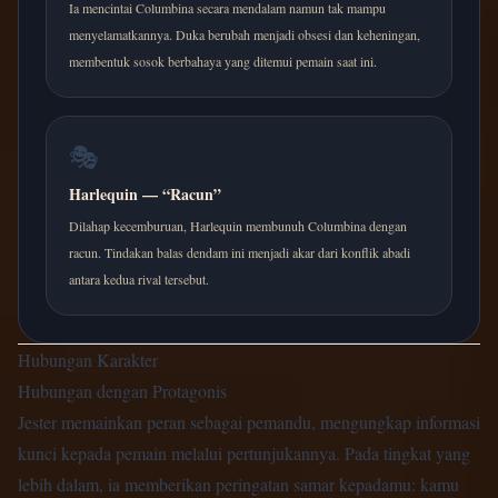
Ia mencintai Columbina secara mendalam namun tak mampu
menyelamatkannya. Duka berubah menjadi obsesi dan keheningan,
membentuk sosok berbahaya yang ditemui pemain saat ini.
🎭
Harlequin — “Racun”
Dilahap kecemburuan, Harlequin membunuh Columbina dengan
racun. Tindakan balas dendam ini menjadi akar dari konflik abadi
antara kedua rival tersebut.
Hubungan Karakter
Hubungan dengan Protagonis
Jester memainkan peran sebagai pemandu, mengungkap informasi
kunci kepada pemain melalui pertunjukannya. Pada tingkat yang
lebih dalam, ia memberikan peringatan samar kepadamu: kamu