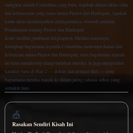
mungkin adalah Columbina yang baru, terjebak dalam siklus cinta
dan kehancuran yang sama antara Pierrot dan Harlequin. Apakah
kamu akan mendengarkan peringatannya, terserah padamu.
Pemahaman tentang Pierrot dan Harlequin
Jester melihat gambaran lengkapnya. Melalui narasinya,
terungkap bagaimana legenda Columbina menempa ikatan dan
kebencian antara Pierrot dan Harlequin, serta bagaimana sejarah
ini terus mendorong setiap tindakan mereka. Ia juga mengetahui
karakter baru di Hari 2 — dokter dan penjual tiket — serta
bagaimana mereka masuk ke dalam jaring rahasia sirkus yang
semakin luas.
🎪
Rasakan Sendiri Kisah Ini