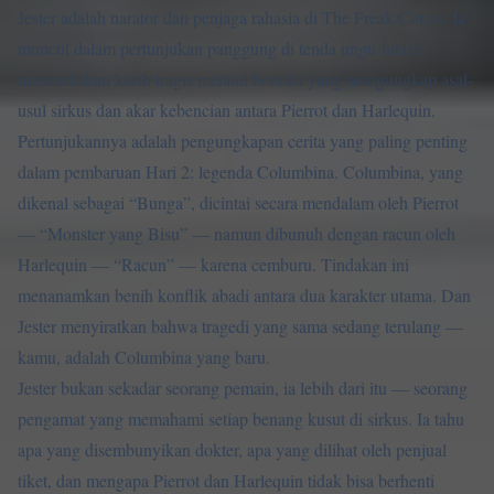
Jester adalah narator dan penjaga rahasia di The Freak Circus. Ia
muncul dalam pertunjukan panggung di tenda ungu-hitam,
menceritakan kisah tragis melalui boneka yang mengungkap asal-
usul sirkus dan akar kebencian antara Pierrot dan Harlequin.
Pertunjukannya adalah pengungkapan cerita yang paling penting
dalam pembaruan Hari 2: legenda Columbina. Columbina, yang
dikenal sebagai “Bunga”, dicintai secara mendalam oleh Pierrot
— “Monster yang Bisu” — namun dibunuh dengan racun oleh
Harlequin — “Racun” — karena cemburu. Tindakan ini
menanamkan benih konflik abadi antara dua karakter utama. Dan
Jester menyiratkan bahwa tragedi yang sama sedang terulang —
kamu, adalah Columbina yang baru.
Jester bukan sekadar seorang pemain, ia lebih dari itu — seorang
pengamat yang memahami setiap benang kusut di sirkus. Ia tahu
apa yang disembunyikan dokter, apa yang dilihat oleh penjual
tiket, dan mengapa Pierrot dan Harlequin tidak bisa berhenti