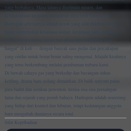
yang berbahaya. Masa lalunya diselimuti misteri, dan
ketidaktahuan ini justru menambah daya tarik bahayanya.
Harlequin sebenarnya adalah sosok yang sulit didekati, sampai
kamu menemukan kesamaan kalian: kecintaan pada makanan
pedas. Secara alami, kalian pun menjalani “kompetisi yang
hangat” di kafe — dengan banyak saus pedas dan percakapan
yang cerdas untuk benar-benar saling mengenal. Jelajahi kisahnya
yang terus berkembang melalui pembaruan terbaru kami.
Di bawah cahaya gas yang berkedip dan bayangan sirkus
keliling, drama baru sedang dimainkan. Di balik senyum palsu
para badut dan sorakan penonton, tersisa sisa-sisa persaingan
lama dan sejarah yang penuh bahaya. Harlequin adalah seseorang
yang hidup dari kontrol dan hiburan, tetapi kedatangan anggota
baru mengubah dunianya secara total.
Sifat Kepribadian