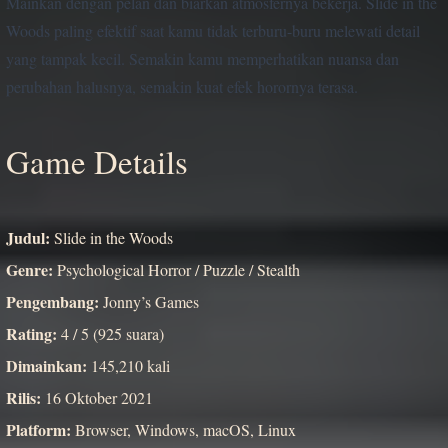
Mainkan dengan pelan dan biarkan atmosfernya bekerja. Slide in the
Woods paling efektif saat kamu tidak terburu-buru melewati detail
yang tampak kecil. Semakin kamu memperhatikan nuansa dan
perubahan halusnya, semakin kuat efek horornya terasa.
Game Details
Judul:
Slide in the Woods
Genre:
Psychological Horror / Puzzle / Stealth
Pengembang:
Jonny’s Games
Rating:
4 / 5 (925 suara)
Dimainkan:
145,210 kali
Rilis:
16 Oktober 2021
Platform:
Browser, Windows, macOS, Linux