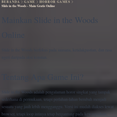
BERANDA
GAME
HORROR GAMES
Slide in the Woods - Main Gratis Online
Mainkan Slide in the Woods
Online
Slide in the Woods berfokus pada suasana, ketidakpastian, dan rasa
ngeri daripada aksi konstan.
Tentang Apa Game Ini?
Slide in the Woods adalah pengalaman horor singkat yang tampak
sederhana di permukaan, tetapi perlahan-lahan berubah menjadi
sesuatu yang jauh lebih mengganggu. Versi ini mudah diakses lewat
browser, tetapi loop intinya tetap bergantung pada kewaspadaan,