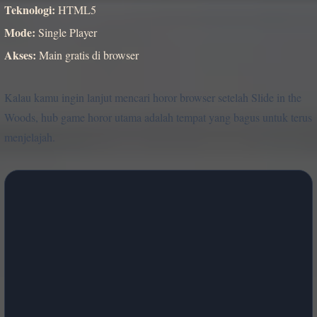
Teknologi:
HTML5
Mode:
Single Player
Akses:
Main gratis di browser
Kalau kamu ingin lanjut mencari horor browser setelah Slide in the
Woods, hub game horor utama adalah tempat yang bagus untuk terus
menjelajah.