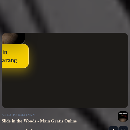
ain
karang
AREA PERMAINAN
Slide in the Woods - Main Gratis Online