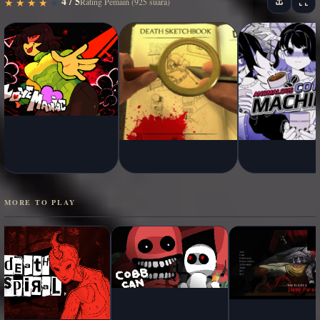
4 / 5
★
★
★
★
★
★
★
★
★
★
Rating Pemain (925 suara)
MORE TO PLAY