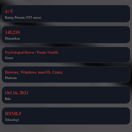
4 / 5
Rating Pemain (925 suara)
145,210
Dimainkan
Psychological Horror / Puzzle / Stealth
Genre
Browser, Windows, macOS, Linux
Platform
Oct 16, 2021
Rilis
HTML5
Teknologi