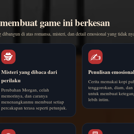
 membuat game ini berkesan
g dibangun di atas romansa, misteri, dan detail emosional yang tidak n
🕵️
✍️
Misteri yang dibaca dari
Penulisan emosiona
perilaku
Cerita memakai kopi pahi
tenggorokan, diam, dan
Perubahan Morgan, celah
untuk membuat ketegang
memorinya, dan caranya
lebih intim.
menenangkanmu membuat setiap
percakapan terasa seperti petunjuk.