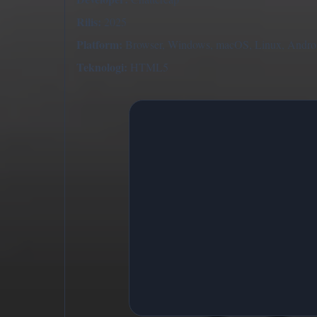
Rilis:
2025
Platform:
Browser, Windows, macOS, Linux, Andro
Teknologi:
HTML5