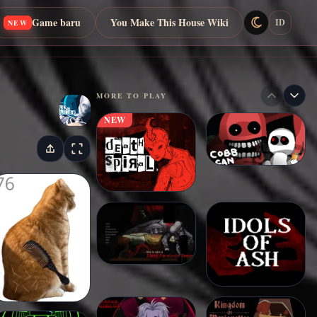
Game baru
You Make This House Wiki
ID
NEW
MORE TO PLAY
NEW