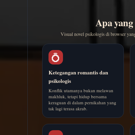
Apa yang
Visual novel psikologis di browser yan
💍
Ketegangan romantis dan
psikologis
Konflik utamanya bukan melawan
makhluk, tetapi hidup bersama
keraguan di dalam pernikahan yang
tak lagi terasa akrab.