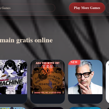
Play More Games
main gratis online
NEW