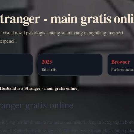
ranger - main gratis onl
n visual novel psikologis tentang suami yang menghilang, memori
erpencil.
2025
Browser
Tahun rilis
Platform utama
usband is a Stranger - main gratis online
anger gratis online
gis yang berdiri di antara romansa dan misteri, dengan ketegangan hor
osional. Kamu bermain sebagai Yi Winters, yang datang ke sebuah pul