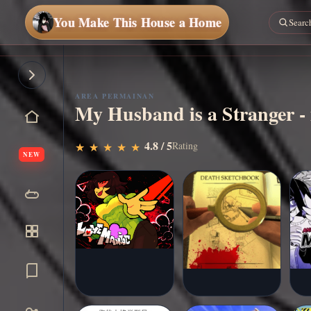
You Make This House a Home
AREA PERMAINAN
My Husband is a Stranger - 
Main
▶
4.8 / 5
Rating
★
★
★
★
★
★
★
★
★
★
sekarang
NEW