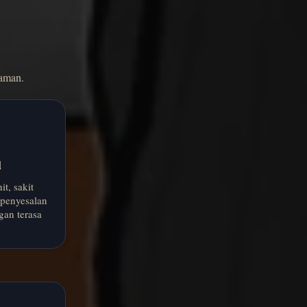
yaman.
l
t, sakit
 penyesalan
an terasa