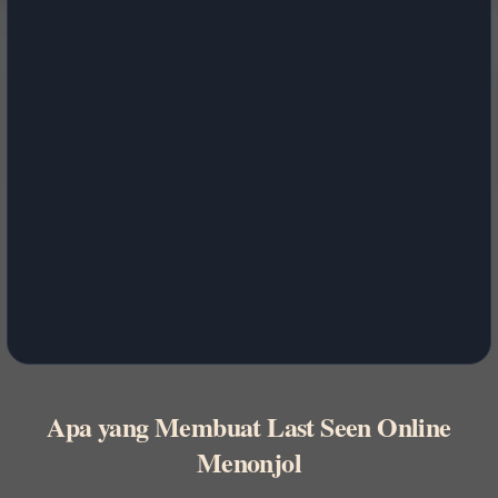
Apa yang Membuat Last Seen Online
Menonjol