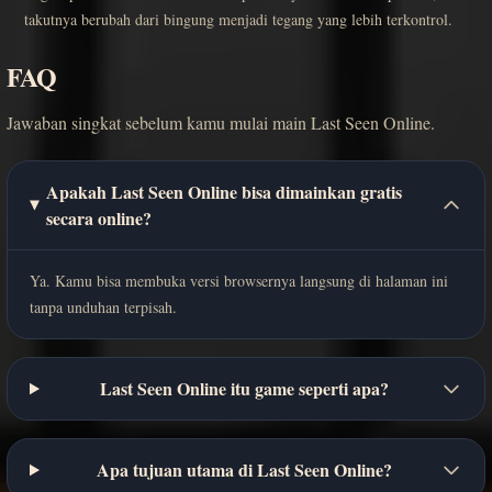
takutnya berubah dari bingung menjadi tegang yang lebih terkontrol.
FAQ
Jawaban singkat sebelum kamu mulai main Last Seen Online.
Apakah Last Seen Online bisa dimainkan gratis
secara online?
Ya. Kamu bisa membuka versi browsernya langsung di halaman ini
tanpa unduhan terpisah.
Last Seen Online itu game seperti apa?
Apa tujuan utama di Last Seen Online?