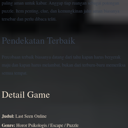
paling aman untuk kabur. Anggap tiap ruangan sebagai potongan
puzzle. Item penting, clue, dan kemungkinan jalur aman biasanya
tersebar dan perlu dibaca teliti.
Pendekatan Terbaik
Percobaan terbaik biasanya datang dari tahu kapan harus bergerak
maju dan kapan harus melambat, bukan dari terburu-buru memeriksa
semua tempat.
Detail Game
Judul:
Last Seen Online
Genre:
Horor Psikologis / Escape / Puzzle