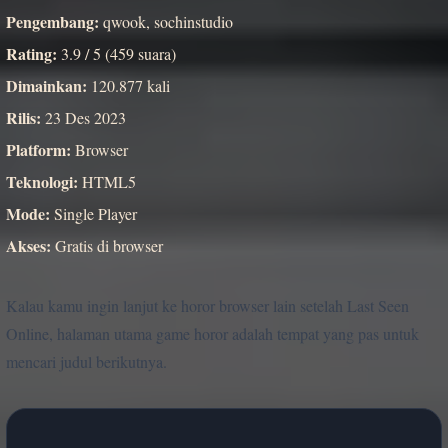
Pengembang:
qwook, sochinstudio
Rating:
3.9 / 5 (459 suara)
Dimainkan:
120.877 kali
Rilis:
23 Des 2023
Platform:
Browser
Teknologi:
HTML5
Mode:
Single Player
Akses:
Gratis di browser
Kalau kamu ingin lanjut ke horor browser lain setelah Last Seen
Online, halaman utama game horor adalah tempat yang pas untuk
mencari judul berikutnya.