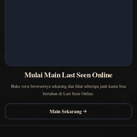
Mulai Main Last Seen Online
Buka versi browsernya sekarang dan lihat seberapa jauh kamu bisa
bertahan di Last Seen Online.
Main Sekarang