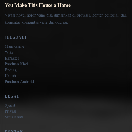
You Make This House a Home
Visual novel horor yang bisa dimainkan di browser, konten editorial, dan
komentar komunitas yang dimoderasi.
JELAJAHI
Main Game
Wiki
Karakter
Panduan Khol
Ending
Unduh
Panduan Android
LEGAL
Syarat
Privasi
Situs Kami
KONTAK