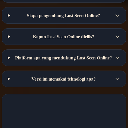
Siapa pengembang Last Seen Online?
Kapan Last Seen Online dirilis?
Platform apa yang mendukung Last Seen Online?
Versi ini memakai teknologi apa?