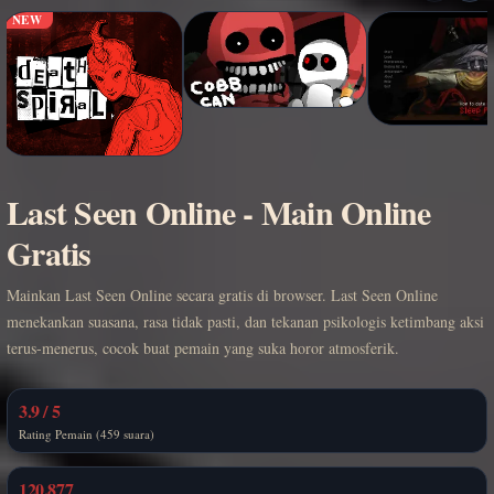
NEW
Last Seen Online - Main Online
Gratis
Mainkan Last Seen Online secara gratis di browser. Last Seen Online
menekankan suasana, rasa tidak pasti, dan tekanan psikologis ketimbang aksi
terus-menerus, cocok buat pemain yang suka horor atmosferik.
3.9 / 5
Rating Pemain (459 suara)
120,877