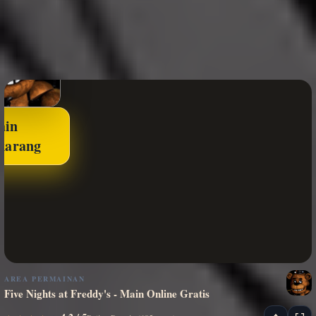
ain
karang
AREA PERMAINAN
Five Nights at Freddy's - Main Online Gratis