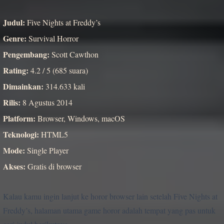
Judul:
Five Nights at Freddy’s
Genre:
Survival Horror
Pengembang:
Scott Cawthon
Rating:
4.2 / 5 (685 suara)
Dimainkan:
314.633 kali
Rilis:
8 Agustus 2014
Platform:
Browser, Windows, macOS
Teknologi:
HTML5
Mode:
Single Player
Akses:
Gratis di browser
Kalau kamu ingin lanjut ke horor browser lain setelah Five Nights at
Freddy’s, halaman utama game horor adalah tempat yang pas untuk