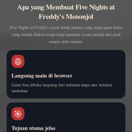
Apa yang Membuat Five Nights at
Freddy's Menonjol
Five Nights at Freddy's cocok untuk pemain yang ingin game horor
yang mudah diakses tetapi tetap menekan secara mental dari awal
sampai akhir malam.
🌐
Langsung main di browser
Game bisa dibuka langsung dari halaman tanpa alur instalasi
tambahan.
🎯
Tujuan utama jelas