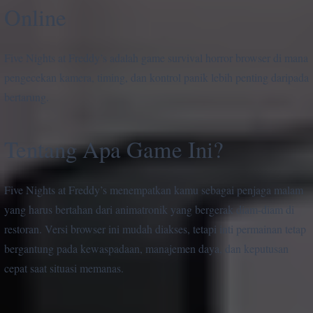
Online
Five Nights at Freddy’s adalah game survival horror browser di mana
pengecekan kamera, timing, dan kontrol panik lebih penting daripada
bertarung.
Tentang Apa Game Ini?
Five Nights at Freddy’s menempatkan kamu sebagai penjaga malam
yang harus bertahan dari animatronik yang bergerak diam-diam di
restoran. Versi browser ini mudah diakses, tetapi inti permainan tetap
bergantung pada kewaspadaan, manajemen daya, dan keputusan
cepat saat situasi memanas.