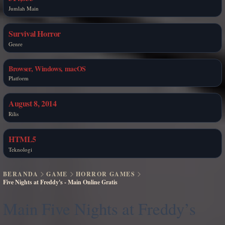
Jumlah Main
Survival Horror
Genre
Browser, Windows, macOS
Platform
August 8, 2014
Rilis
HTML5
Teknologi
BERANDA
GAME
HORROR GAMES
Five Nights at Freddy's - Main Online Gratis
Main Five Nights at Freddy’s