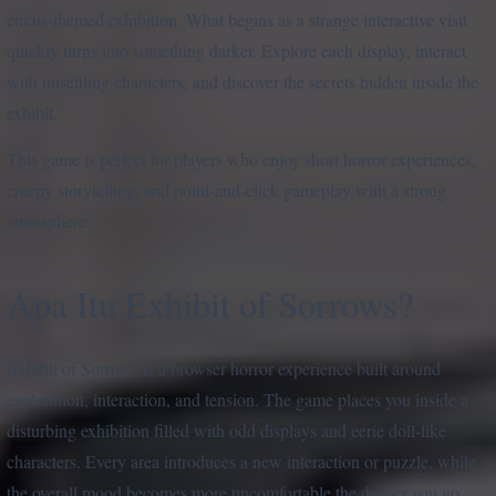
circus-themed exhibition. What begins as a strange interactive visit
quickly turns into something darker. Explore each display, interact
with unsettling characters, and discover the secrets hidden inside the
exhibit.
This game is perfect for players who enjoy short horror experiences,
creepy storytelling, and point-and-click gameplay with a strong
atmosphere.
Apa Itu Exhibit of Sorrows?
Exhibit of Sorrows is a browser horror experience built around
exploration, interaction, and tension. The game places you inside a
disturbing exhibition filled with odd displays and eerie doll-like
characters. Every area introduces a new interaction or puzzle, while
the overall mood becomes more uncomfortable the deeper you go.