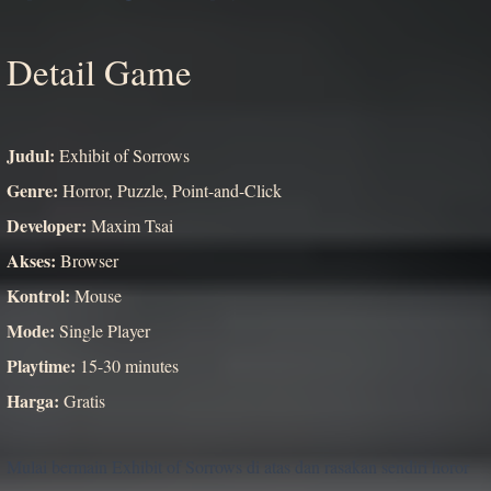
Detail Game
Judul:
Exhibit of Sorrows
Genre:
Horror, Puzzle, Point-and-Click
Developer:
Maxim Tsai
Akses:
Browser
Kontrol:
Mouse
Mode:
Single Player
Playtime:
15-30 minutes
Harga:
Gratis
Mulai bermain Exhibit of Sorrows di atas dan rasakan sendiri horor