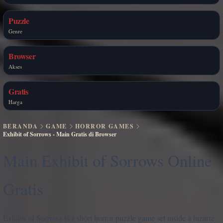
Puzzle
Genre
Browser
Akses
Gratis
Harga
BERANDA
GAME
HORROR GAMES
Exhibit of Sorrows - Main Gratis di Browser
Main Exhibit of Sorrows Online
Gratis
Exhibit of Sorrows is a short horror puzzle game set inside a bizarre