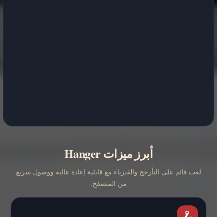
أبرز ميزات Hanger
لعب قائم على التأرجح والفيزياء مع قابلية إعادة عالية ووصول سريع
من المتصفح.
🪝