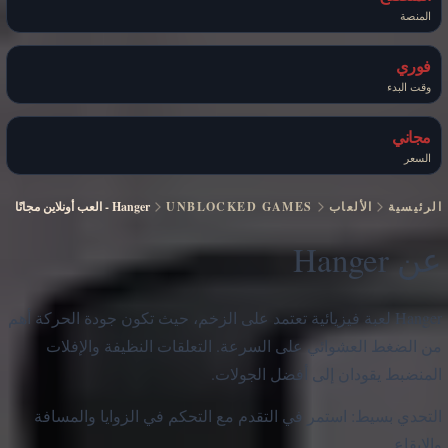
المنصة
فوري
وقت البدء
مجاني
السعر
الرئيسية
الألعاب
UNBLOCKED GAMES
Hanger
-
العب أونلاين مجانًا
عن Hanger
Hanger لعبة فيزيائية تعتمد على الزخم، حيث تكون جودة الحركة أهم
من الضغط العشوائي على السرعة. التعلقات النظيفة والإفلات
المنضبط يقودان إلى أفضل الجولات.
التحدي بسيط: استمر في التقدم مع التحكم في الزوايا والمسافة
والإيقاع.