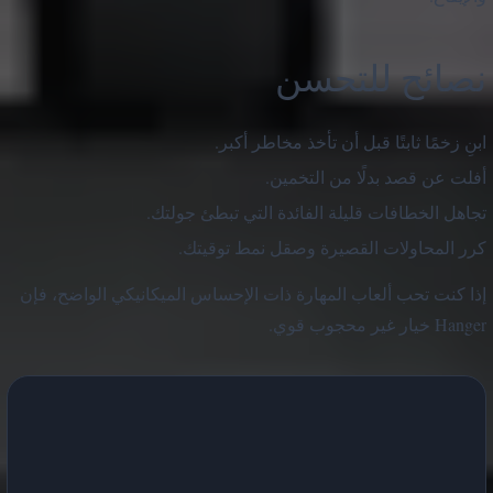
نصائح للتحسن
ابنِ زخمًا ثابتًا قبل أن تأخذ مخاطر أكبر.
أفلت عن قصد بدلًا من التخمين.
تجاهل الخطافات قليلة الفائدة التي تبطئ جولتك.
كرر المحاولات القصيرة وصقل نمط توقيتك.
إذا كنت تحب ألعاب المهارة ذات الإحساس الميكانيكي الواضح، فإن
Hanger خيار غير محجوب قوي.