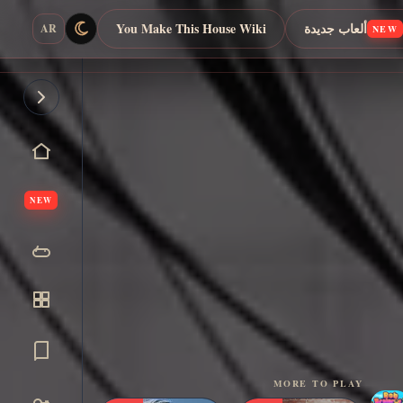
ألعاب جديدة
You Make This House Wiki
AR
NEW
NEW
MORE TO PLAY