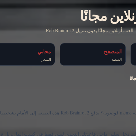
لاين مجانًا
المتصفح
مجاني
المنصة
السعر
نًا
هل تتذكر Steal Brainrots ومشقة تحويل قاعدة ضعيفة إلى إمبراطورية meme فوضوية؟ تدفع Rob Brainrot 2 هذه الصيغة إلى الأمام
يات Brainrot وتشتريها وتسرقها لتوليد دخل سلبي داخل قاعدتك. التحدي ليس فقط في كسب المال، بل 