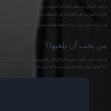
توقيت الدفاع مع قفل القاعدة المؤقت وضغط الأسلحة.
غارات انتهازية على القواعد غير المقفلة لسرقات عالية القيمة.
إذا ركزت على جانب واحد فقط فعادة سيتوقف تقدمك. أقوى الجول
من يجب أن يلعبها؟
ابدأ الجولة وابنِ قاعدتك واسرق بذكاء ونفّذ Rebirth وتقدم أسرع في كل دورة.