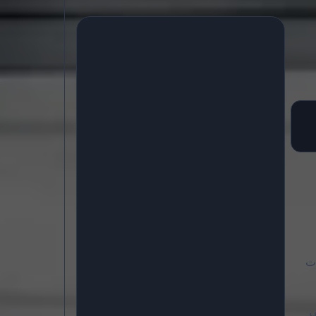
 بشخصيات
في