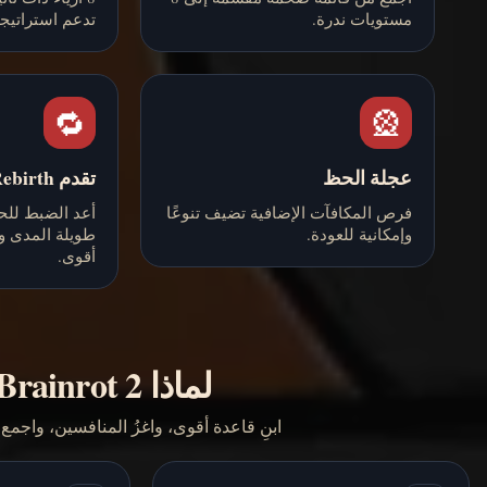
مستويات ندرة.
تدعم استراتيج
🔁
🎡
عجلة الحظ
تقدم Rebirth
فرص المكافآت الإضافية تضيف تنوعًا
أعد الضبط لل
وإمكانية للعودة.
طويلة المدى و
أقوى.
لماذا Rob Brainrot 2 مسببة للإدمان
ابنِ قاعدة أقوى، واغزُ المنافسين، واجمع شخصيات meme عبثية داخل ح