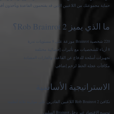
حماية مجموعتك من اللاعبين الذين قد يقتحمون القاعدة ويأخذون أف
ما الذي يميز Rob Brainrot 2؟
220 شخصية Brainrot موزعة على 8 مستويات ندرة
8 أزياء للشخصيات مع تأثيرات إحصائية مختلفة
تجهيزات أسلحة للدفاع عن القاعدة والغارات المضادة
مكافآت عجلة الحظ لزخم إضافي
الاستراتيجية الأساسية
تكافئ Rob Brainrot 2 اللاعبين القادرين على موازنة ثلاثة أنظمة:
توسيع الاقتصاد عبر دخل Brainrot السلبي.