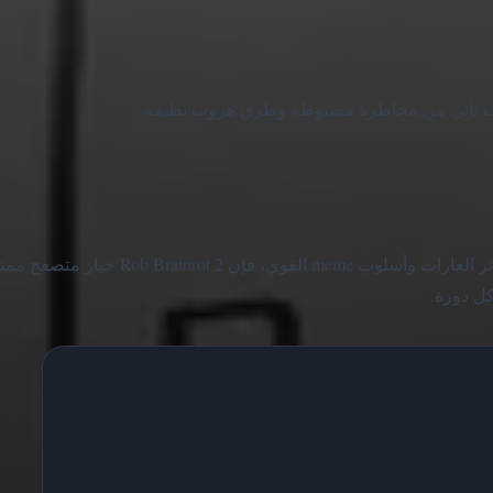
ات تأتي من مخاطرة مضبوطة وطرق هروب نظيفة.
إذا كنت تحب ألعاب المحاكاة الأونلاين الفوضوية مع تقدم القاعدة وتوتر الغارات وأسلوب meme القوي، فإن Rob Brainrot 2 