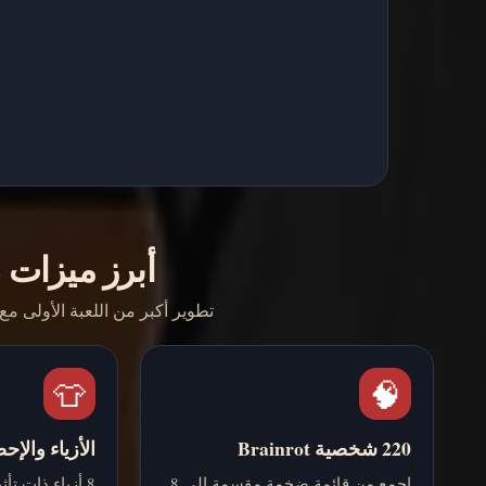
أبرز ميزات Rob Brainrot 2
تطوير أكبر من اللعبة الأولى 
👕
🧠
220 شخصية Brainrot
الأزياء والإح
اجمع من قائمة ضخمة مقسمة إلى 8
8 أزياء ذات تأ