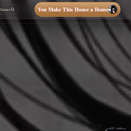
You Make This House a Home
منطقة اللعب