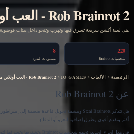
Rob Brainrot 2
-
العب أون
Rob Brainrot 2 هي لعبة أكشن سريعة تسرق فيها وتهرب وتنجو داخل بيئات فوضوية. العب أونلاين مجانًا بدون تنزيل.
8
220
شخصيات Brainrot
مستويات الندرة
الرئيسية
الألعاب
IO GAMES
Rob Brainrot 2
-
العب أونلاين مجا
عن Rob Brainrot 2
أكثر وتقدم أقوى وطرق إضافية للغزو أو الدفاع.
في هذا الجزء الجديد، تجمع شخص