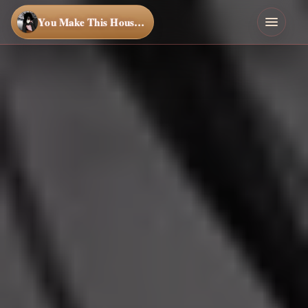
You Make This House a Home