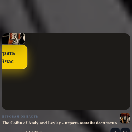
грать
ейчас
ИГРОВАЯ ОБЛАСТЬ
The Coffin of Andy and Leyley - играть онлайн бесплатно