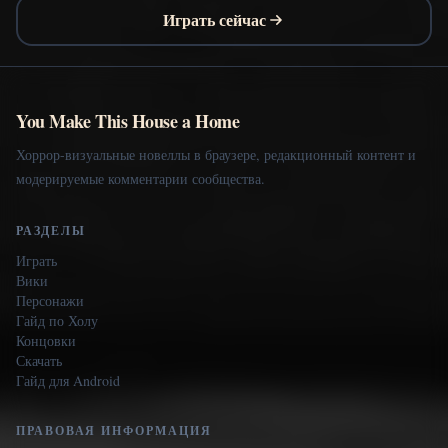
Играть сейчас
You Make This House a Home
Хоррор-визуальные новеллы в браузере, редакционный контент и
модерируемые комментарии сообщества.
РАЗДЕЛЫ
Играть
Вики
Персонажи
Гайд по Холу
Концовки
Скачать
Гайд для Android
ПРАВОВАЯ ИНФОРМАЦИЯ