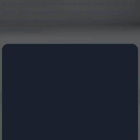
тревожные семейные отношения в одной очень неуютной
форме. Почти каждое решение внутри квартиры ощущается
личным и тяжелым, поэтому напряжение держится без
громких эффектов.