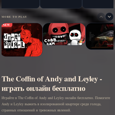
MORE TO PLAY
NEW
The Coffin of Andy and Leyley -
играть онлайн бесплатно
Играйте в The Coffin of Andy and Leyley онлайн бесплатно. Помогите
Andy и Leyley выжить в изолированной квартире среди голода,
странных отношений и тревожных явлений.