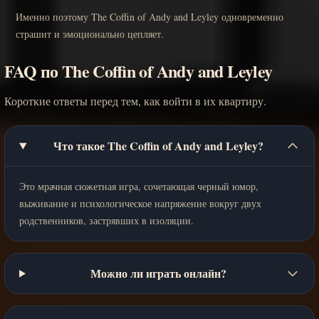
Именно поэтому The Coffin of Andy and Leyley одновременно
страшит и эмоционально цепляет.
FAQ по The Coffin of Andy and Leyley
Короткие ответы перед тем, как войти в их квартиру.
Что такое The Coffin of Andy and Leyley?
Это мрачная сюжетная игра, сочетающая черный юмор,
выживание и психологическое напряжение вокруг двух
родственников, застрявших в изоляции.
Можно ли играть онлайн?