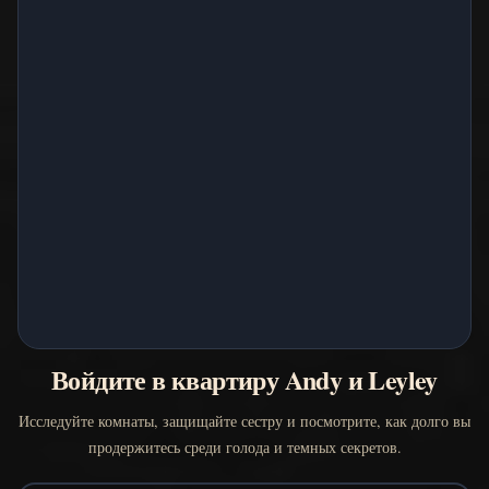
Войдите в квартиру Andy и Leyley
Исследуйте комнаты, защищайте сестру и посмотрите, как долго вы
продержитесь среди голода и темных секретов.