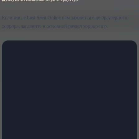
Если после Last Seen Online вам захочется еще браузерного
хоррора, загляните в основной раздел хоррор-игр.