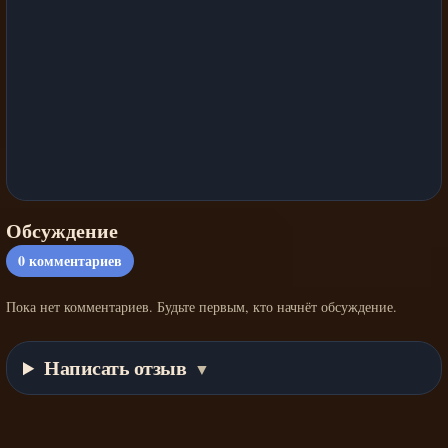
Обсуждение
0
комментариев
Пока нет комментариев. Будьте первым, кто начнёт обсуждение.
Написать отзыв
▼