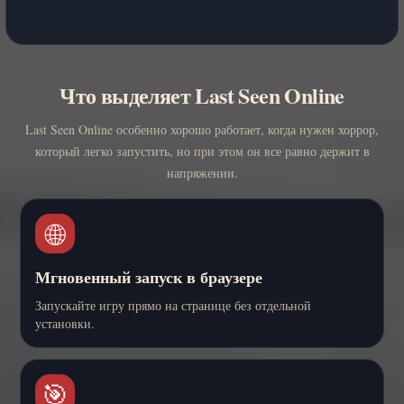
Что выделяет Last Seen Online
Last Seen Online особенно хорошо работает, когда нужен хоррор,
который легко запустить, но при этом он все равно держит в
напряжении.
🌐
Мгновенный запуск в браузере
Запускайте игру прямо на странице без отдельной
установки.
🎯