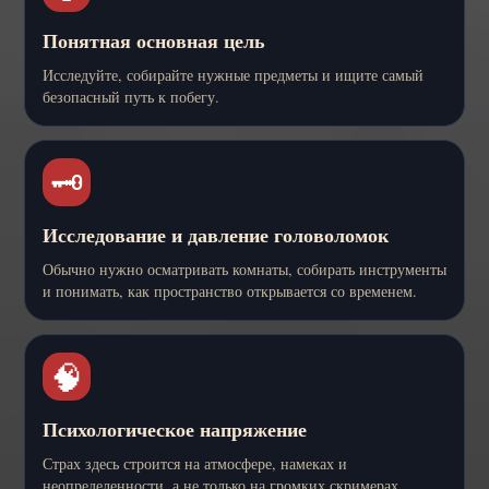
Понятная основная цель
Исследуйте, собирайте нужные предметы и ищите самый
безопасный путь к побегу.
🗝️
Исследование и давление головоломок
Обычно нужно осматривать комнаты, собирать инструменты
и понимать, как пространство открывается со временем.
🧠
Психологическое напряжение
Страх здесь строится на атмосфере, намеках и
неопределенности, а не только на громких скримерах.