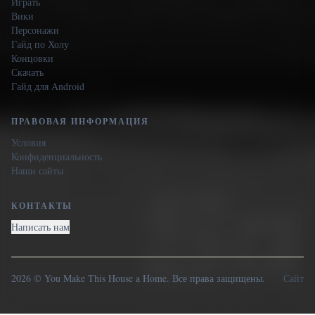
Играть
Вики
Персонажи
Гайд по Холу
Концовки
Скачать
Гайд для Android
ПРАВОВАЯ ИНФОРМАЦИЯ
Условия
Конфиденциальность
Наши сайты
КОНТАКТЫ
Написать нам
2026 © You Make This House a Home. Все права защищены.
Сайт