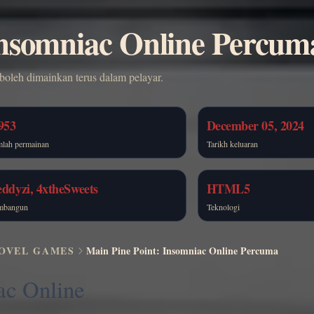
Insomniac Online Percum
 boleh dimainkan terus dalam pelayar.
953
December 05, 2024
lah permainan
Tarikh keluaran
ddyzi, 4xtheSweets
HTML5
mbangun
Teknologi
NOVEL GAMES
Main Pine Point: Insomniac Online Percuma
ac Online