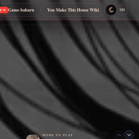
Game baharu
You Make This House Wiki
MS
NEW
MORE TO PLAY