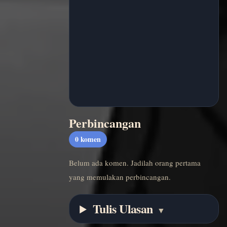
Perbincangan
0
komen
Belum ada komen. Jadilah orang pertama
yang memulakan perbincangan.
Tulis Ulasan
▼