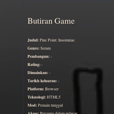
Butiran Game
Judul:
Pine Point: Insomniac
Genre:
Seram
Pembangun:
-
Rating:
-
Dimainkan:
-
Tarikh keluaran:
-
Platform:
Browser
Teknologi:
HTML5
Mod:
Pemain tunggal
Akses:
Percuma dalam pelayar