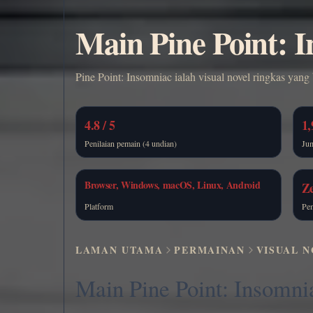
Main Pine Point: 
Pine Point: Insomniac ialah visual novel ringkas yang
4.8 / 5
1,
Penilaian pemain (4 undian)
Jum
Browser, Windows, macOS, Linux, Android
Ze
Platform
Pe
LAMAN UTAMA
PERMAINAN
VISUAL 
Main Pine Point: Insomni