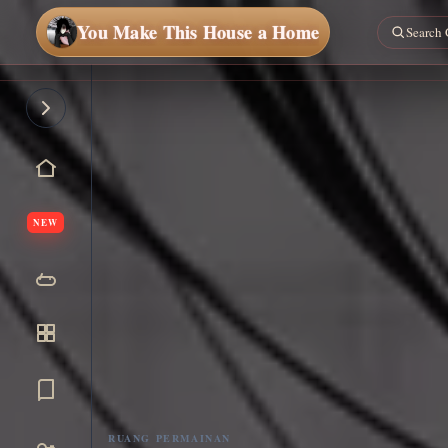
You Make This House a Home
NEW
RUANG PERMAINAN