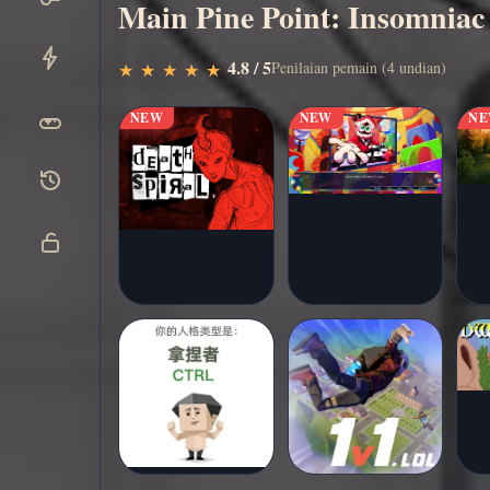
Main Pine Point: Insomniac
Main
▶
4.8 / 5
Penilaian pemain (4 undian)
★
★
★
★
★
★
★
★
★
★
sekarang
NEW
NEW
N