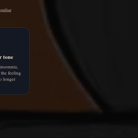
miliar
r tone
 insomnia,
 the feeling
no longer