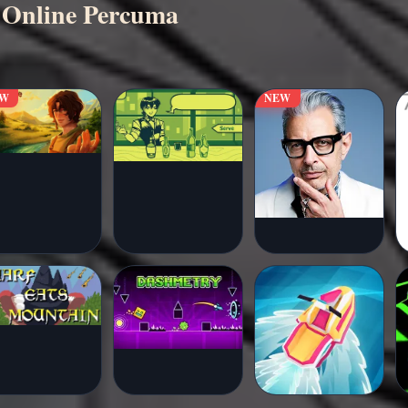
 Online Percuma
EW
NEW