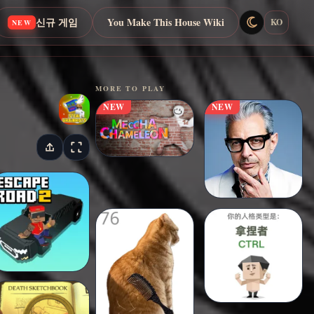
신규 게임
You Make This House Wiki
KO
NEW
MORE TO PLAY
NEW
NEW