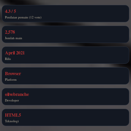
4.3 / 5
Penilaian pemain (12 vote)
2,578
Jumlah main
April 2021
Rilis
Browser
Platform
olivebranche
Developer
HTML5
Teknologi