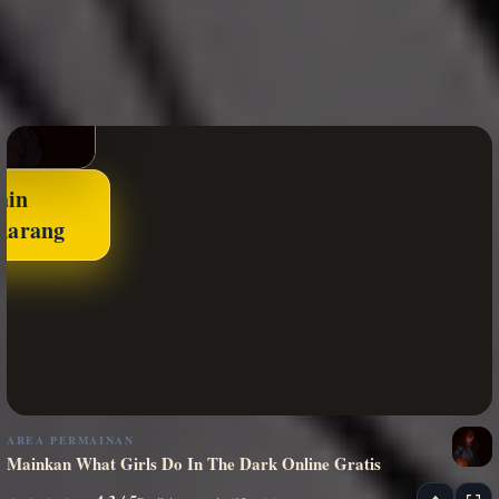
ain
karang
AREA PERMAINAN
Mainkan What Girls Do In The Dark Online Gratis