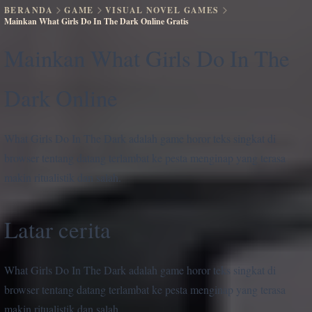
BERANDA
GAME
VISUAL NOVEL GAMES
Mainkan What Girls Do In The Dark Online Gratis
Mainkan What Girls Do In The
Dark Online
What Girls Do In The Dark adalah game horor teks singkat di
browser tentang datang terlambat ke pesta menginap yang terasa
makin ritualistik dan salah.
Latar cerita
What Girls Do In The Dark adalah game horor teks singkat di
browser tentang datang terlambat ke pesta menginap yang terasa
makin ritualistik dan salah.