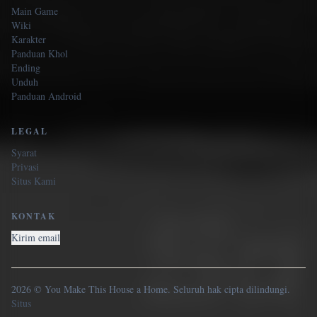
Main Game
Wiki
Karakter
Panduan Khol
Ending
Unduh
Panduan Android
LEGAL
Syarat
Privasi
Situs Kami
KONTAK
Kirim email
2026 © You Make This House a Home. Seluruh hak cipta dilindungi.
Situs