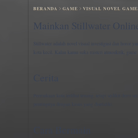
BERANDA
GAME
VISUAL NOVEL GAME
Mainkan Stillwater Onlin
Stillwater adalah novel visual investigasi dan horor y
kota kecil. Kalau kamu suka misteri atmosferik, game i
Cerita
Permukaan kota terlihat tenang, tetapi sedikit demi s
pentingnya dengan kasus yang diselidiki.
Cara Bermain