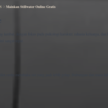
S
Mainkan Stillwater Online Gratis
e
ang lambat, dengan fokus pada psikologi karakter, rahasia keluarga, dan
ni sangat tepat.
edikit cerita membuka sisi yang jauh lebih gelap. Hubungan dan masa la