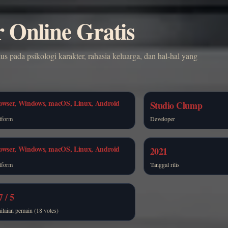
 Online Gratis
us pada psikologi karakter, rahasia keluarga, dan hal-hal yang
owser, Windows, macOS, Linux, Android
Studio Clump
tform
Developer
owser, Windows, macOS, Linux, Android
2021
tform
Tanggal rilis
7 / 5
ilaian pemain (18 votes)