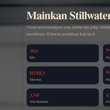
Mainkan Stillwater
Visual novel investigasi yang lambat dan gelap, berfok
tersembunyi di bawah permukaan kota kecil.
Br
2021
Rilis
Pla
Br
HTML5
Teknologi
Pla
3,765
4.
Total dimainkan
Pen