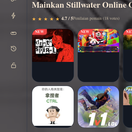
Mainkan Stillwater Online 
Main
▶
4.7 / 5
Penilaian pemain (18 votes)
★
★
★
★
★
★
★
★
★
★
sekarang
NEW
NEW
N