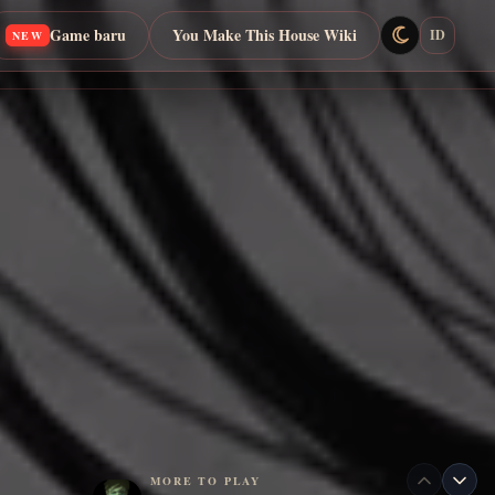
Game baru
You Make This House Wiki
ID
NEW
MORE TO PLAY