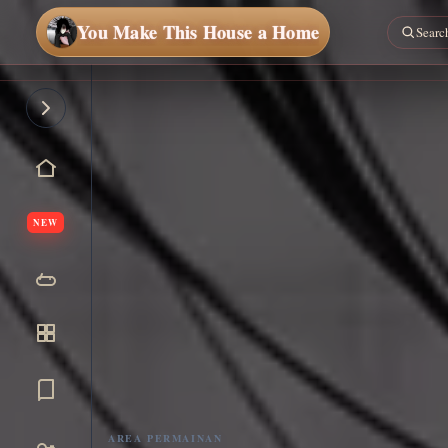
You Make This House a Home
NEW
AREA PERMAINAN