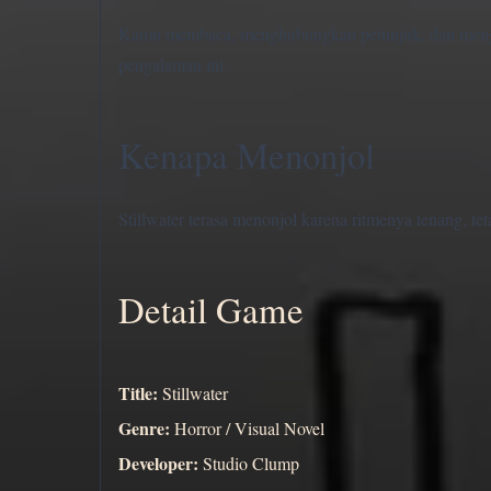
Kamu membaca, menghubungkan petunjuk, dan mengik
pengalaman ini.
Kenapa Menonjol
Stillwater terasa menonjol karena ritmenya tenang, t
Detail Game
Title:
Stillwater
Genre:
Horror / Visual Novel
Developer:
Studio Clump