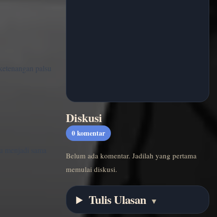
 ketenangan palsu
Diskusi
0
komentar
lu menjadi sama
Belum ada komentar. Jadilah yang pertama
memulai diskusi.
Tulis Ulasan
▼