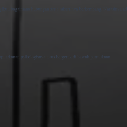
uti bagaimana hubungan serta misterinya berkembang. Narasinya ad
etapi tekanan psikologisnya terus bergerak di bawah permukaan.