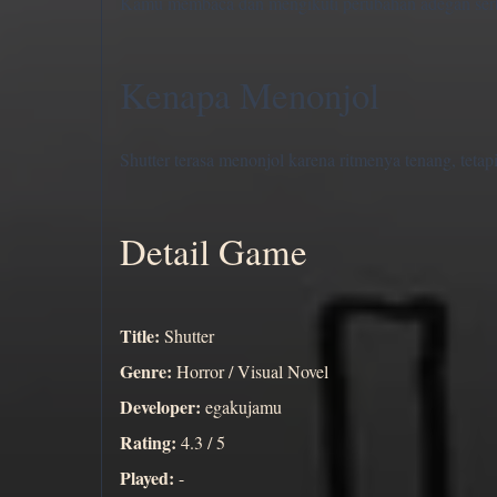
Kamu membaca dan mengikuti perubahan adegan serta
Kenapa Menonjol
Shutter terasa menonjol karena ritmenya tenang, teta
Detail Game
Title:
Shutter
Genre:
Horror / Visual Novel
Developer:
egakujamu
Rating:
4.3 / 5
Played:
-