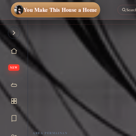
You Make This House a Home
NEW
AREA PERMAINAN