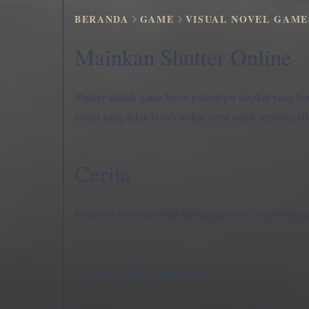
BERANDA
GAME
VISUAL NOVEL GAME
Mainkan Shutter Online
Shutter adalah game horor psikologis singkat yang be
visual yang tidak butuh waktu lama untuk meninggalk
Cerita
Kisahnya berpusat pada hubungan yang penuh ketega
Cara Bermain