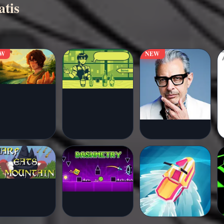
tis
EW
NEW