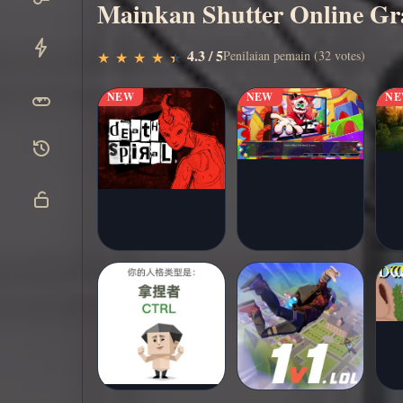
Mainkan Shutter Online Gra
Main
▶
4.3 / 5
Penilaian pemain (32 votes)
★
★
★
★
★
★
★
★
★
★
sekarang
NEW
NEW
N