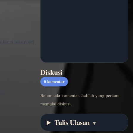
ka kamu suka novel
Diskusi
0
komentar
nya.
Belum ada komentar. Jadilah yang pertama
memulai diskusi.
Tulis Ulasan
▼