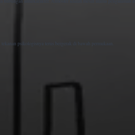
 hubungan antarkarakter. Atmosfer adalah mesin utama pengalaman in
pi tekanan psikologisnya terus bergerak di bawah permukaan.