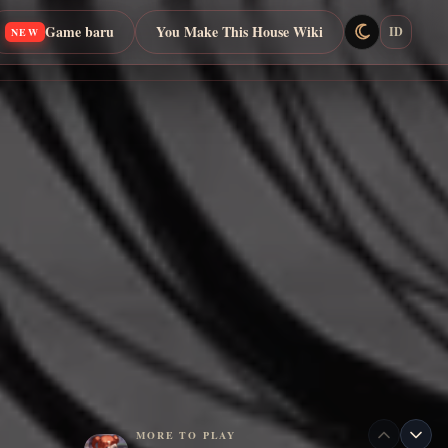
Game baru
You Make This House Wiki
ID
NEW
MORE TO PLAY