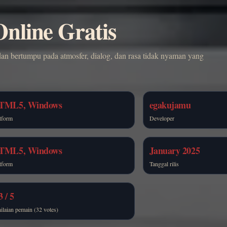
nline Gratis
dan bertumpu pada atmosfer, dialog, dan rasa tidak nyaman yang
TML5, Windows
egakujamu
tform
Developer
TML5, Windows
January 2025
tform
Tanggal rilis
3 / 5
ilaian pemain (32 votes)