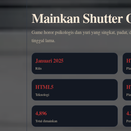
Mainkan Shutter O
Game horor psikologis dan yuri yang singkat, padat, 
tinggal lama.
Januari 2025
H
Rilis
Pla
HTML5
H
Teknologi
Pla
4,896
4.
Total dimainkan
Pen