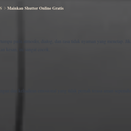
S
Mainkan Shutter Online Gratis
rtumpu pada atmosfer, dialog, dan rasa tidak nyaman yang menetap. Ji
an kesan, ini sangat cocok.
ngan dan kehadiran emosional yang tidak pernah terasa aman sepenuh