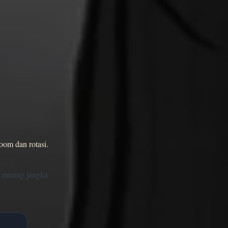
oom dan rotasi.
n mining jangka