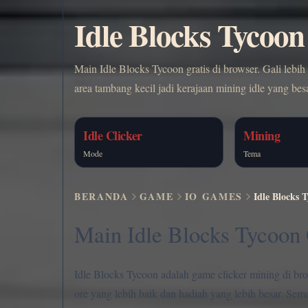
Idle Blocks Tycoon
Main Idle Blocks Tycoon gratis di browser. Gali lebi
area tambang kecil jadi kerajaan mining idle yang besa
Idle Clicker
Mining
Mode
Tema
BERANDA
GAME
IO GAMES
Idle Blocks 
Main Idle Blocks Tycoon 
Idle Blocks Tycoon adalah game clicker mining di brow
ore yang lebih baik dan hadiah yang lebih besar. Se