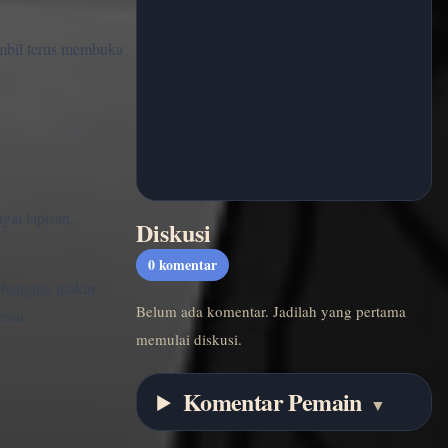
ambil terus membuka
gai lapisan,
Diskusi
0
komentar
tambangmu makin
Belum ada komentar. Jadilah yang pertama
esar.
memulai diskusi.
Komentar Pemain
▼