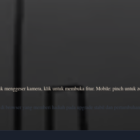
uk menggeser kamera, klik untuk membuka fitur. Mobile: pinch untuk z
n di browser yang memberi hadiah pada upgrade stabil dan pertumbuha