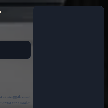
r
terus menggali untuk
p manual yang lambat