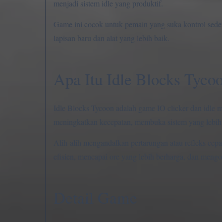
menjadi sistem idle yang produktif.
Game ini cocok untuk pemain yang suka kontrol sederh
lapisan baru dan alat yang lebih baik.
Apa Itu Idle Blocks Tyco
Idle Blocks Tycoon adalah game IO clicker dan idle 
meningkatkan kecepatan, membuka sistem yang lebih b
Alih-alih mengandalkan pertarungan atau refleks cep
efisien, mencapai ore yang lebih berharga, dan mengo
Detail Game