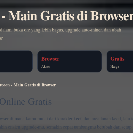
 - Main Gratis di Browse
h dalam, buka ore yang lebih bagus, upgrade auto-miner, dan ubah
r.
Browser
Gratis
Akses
Harga
Tycoon - Main Gratis di Browser
Online Gratis
ser di mana kamu mulai dari karakter kecil dan area tanah kecil, lalu 
makin efisien upgrade-mu, semakin cepat tambangmu berubah dari setu