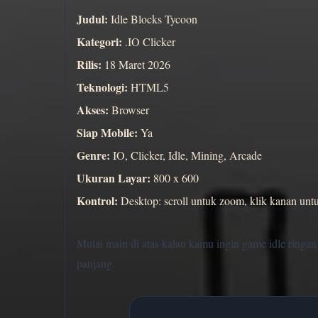
Judul:
Idle Blocks Tycoon
Kategori:
.IO Clicker
Rilis:
18 Maret 2026
Teknologi:
HTML5
Akses:
Browser
Siap Mobile:
Ya
Genre:
IO, Clicker, Idle, Mining, Arcade
Ukuran Layar:
800 x 600
Kontrol:
Desktop: scroll untuk zoom, klik kanan unt
Mulai main di atas kalau kamu ingin game idle ringa
panjang.