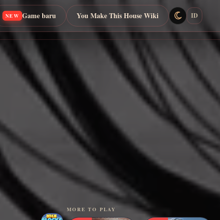
Game baru
You Make This House Wiki
ID
NEW
MORE TO PLAY