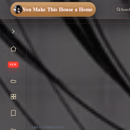
You Make This House a Home
NEW
Main
sekarang
AREA PERMAINAN