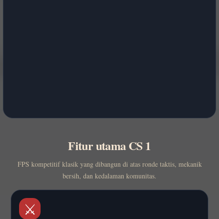
Fitur utama CS 1
FPS kompetitif klasik yang dibangun di atas ronde taktis, mekanik
bersih, dan kedalaman komunitas.
⚔️