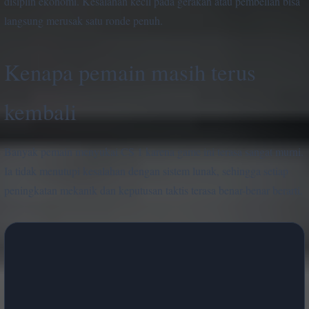
disiplin ekonomi. Kesalahan kecil pada gerakan atau pembelian bisa
langsung merusak satu ronde penuh.
Kenapa pemain masih terus
kembali
Banyak pemain menyukai CS 1 karena game ini terasa sangat murni.
Ia tidak menutupi kesalahan dengan sistem lunak, sehingga setiap
peningkatan mekanik dan keputusan taktis terasa benar-benar berarti.