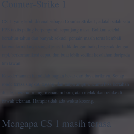
Counter-Strike 1
CS 1, yang lebih dikenal sebagai Counter-Strike 1, adalah salah satu
FPS taktis paling berpengaruh sepanjang masa. Bahkan setelah
bertahun-tahun dan banyak sekuel, pemain masih terus kembali
karena formulanya sangat jelas: bidik dengan baik, bergerak dengan
rapi, berkomunikasi cepat, dan buat lebih sedikit kesalahan daripada
tim lawan.
Kesederhanaan itu adalah bagian besar dari daya tariknya. Setiap
ronde terasa singkat, tegang, dan tanpa ampun. Kamu bisa bertahan
di site, merebut ruang, menanam bom, atau melakukan retake di
bawah tekanan. Hampir tidak ada waktu kosong.
Mengapa CS 1 masih terasa