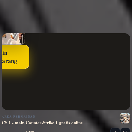
ain
karang
AREA PERMAINAN
CS 1 - main Counter-Strike 1 gratis online