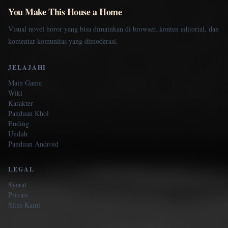
You Make This House a Home
Visual novel horor yang bisa dimainkan di browser, konten editorial, dan
komentar komunitas yang dimoderasi.
JELAJAHI
Main Game
Wiki
Karakter
Panduan Khol
Ending
Unduh
Panduan Android
LEGAL
Syarat
Privasi
Situs Kami