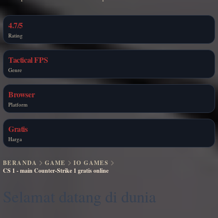
4.7/5
Rating
Tactical FPS
Genre
Browser
Platform
Gratis
Harga
BERANDA
GAME
IO GAMES
CS 1 - main Counter-Strike 1 gratis online
Selamat datang di dunia