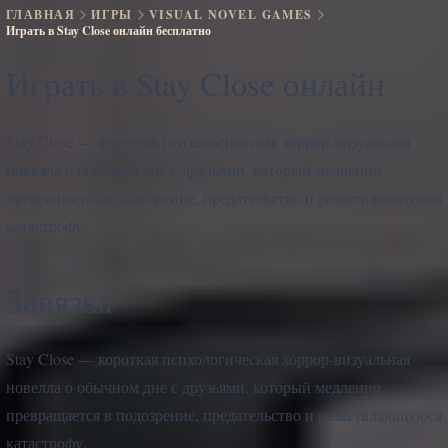
ГЛАВНАЯ
ИГРЫ
VISUAL NOVEL GAMES
Играть в Stay Close онлайн бесплатно
Играть в Stay Close онлайн
Stay Close — короткая психологическая хоррор-визуальная
новелла о обычном дне с друзьями, который медленно
превращается в подозрение, предательство и разветвляющуюся
катастрофу.
Завязка
Stay Close — короткая психологическая хоррор-визуальная
новелла о обычном дне с друзьями, который медленно
превращается в подозрение, предательство и разветвляющуюся
катастрофу.