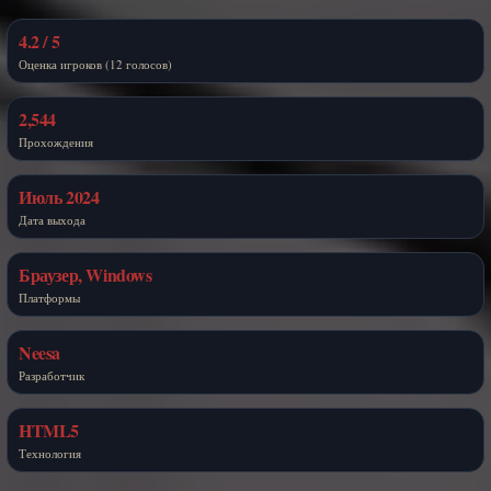
4.2 / 5
Оценка игроков (12 голосов)
2,544
Прохождения
Июль 2024
Дата выхода
Браузер, Windows
Платформы
Neesa
Разработчик
HTML5
Технология