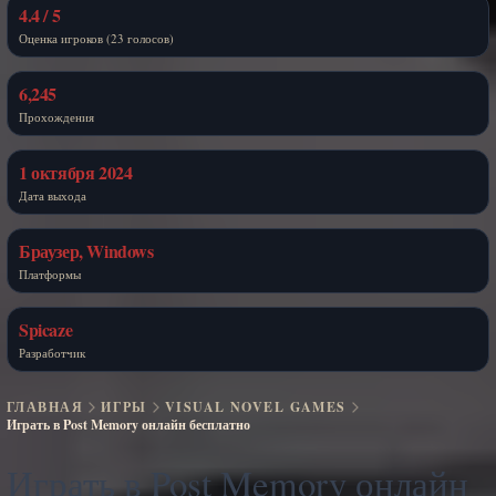
4.4 / 5
Оценка игроков (23 голосов)
6,245
Прохождения
1 октября 2024
Дата выхода
Браузер, Windows
Платформы
Spicaze
Разработчик
ГЛАВНАЯ
ИГРЫ
VISUAL NOVEL GAMES
Играть в Post Memory онлайн бесплатно
Играть в Post Memory онлайн