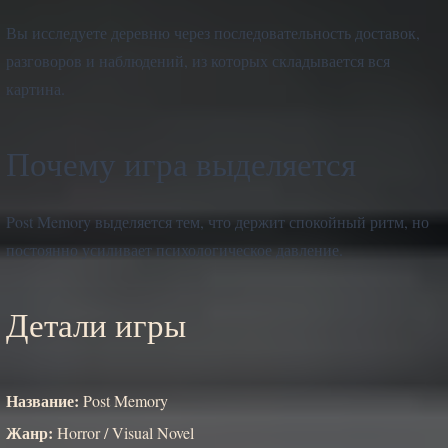
Вы исследуете деревню через последовательность доставок,
разговоров и наблюдений, из которых складывается вся
картина.
Почему игра выделяется
Post Memory выделяется тем, что держит спокойный ритм, но
постоянно усиливает психологическое давление.
Детали игры
Название:
Post Memory
Жанр:
Horror / Visual Novel