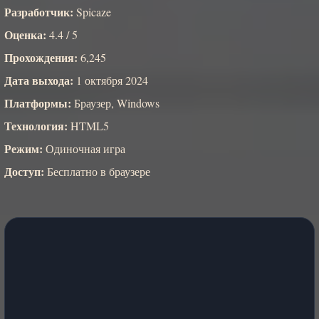
Разработчик:
Spicaze
Оценка:
4.4 / 5
Прохождения:
6,245
Дата выхода:
1 октября 2024
Платформы:
Браузер, Windows
Технология:
HTML5
Режим:
Одиночная игра
Доступ:
Бесплатно в браузере