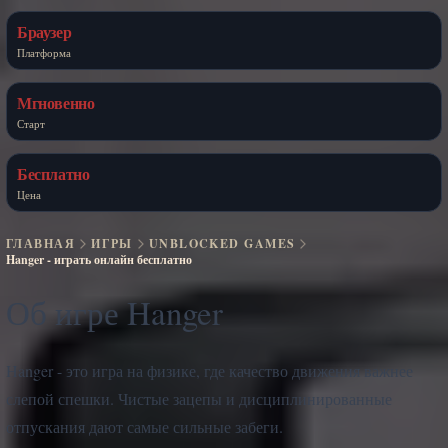
Браузер
Платформа
Мгновенно
Старт
Бесплатно
Цена
ГЛАВНАЯ
ИГРЫ
UNBLOCKED GAMES
Hanger - играть онлайн бесплатно
Об игре Hanger
Hanger - это игра на физике, где качество движения важнее
слепой спешки. Чистые зацепы и дисциплинированные
отпускания дают самые сильные забеги.