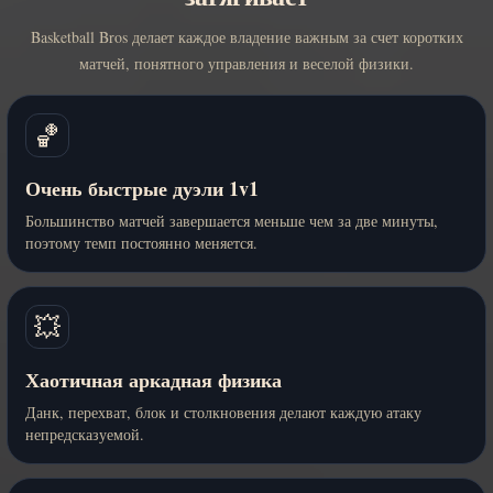
Basketball Bros делает каждое владение важным за счет коротких
матчей, понятного управления и веселой физики.
🏀
Очень быстрые дуэли 1v1
Большинство матчей завершается меньше чем за две минуты,
поэтому темп постоянно меняется.
💥
Хаотичная аркадная физика
Данк, перехват, блок и столкновения делают каждую атаку
непредсказуемой.