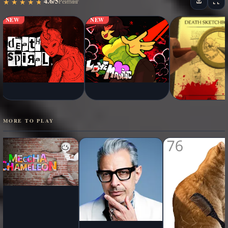
4.6/5
★
★
★
★
★
★
★
★
★
★
Рейтинг
NEW
NEW
MORE TO PLAY