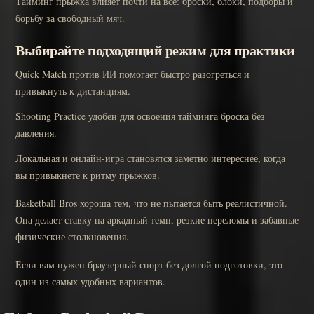
Тайминг прыжка влияет почти на все: броски, блоки, подборы и
борьбу за свободный мяч.
Выбирайте подходящий режим для практики
Quick Match против ИИ помогает быстро разогреться и
привыкнуть к дистанциям.
Shooting Practice удобен для освоения тайминга броска без
давления.
Локальная и онлайн-игра становятся заметно интереснее, когда
вы привыкнете к ритму прыжков.
Basketball Bros хороша тем, что не пытается быть реалистичной.
Она делает ставку на аркадный темп, резкие переломы и забавные
физические столкновения.
Если вам нужен браузерный спорт без долгой подготовки, это
один из самых удобных вариантов.