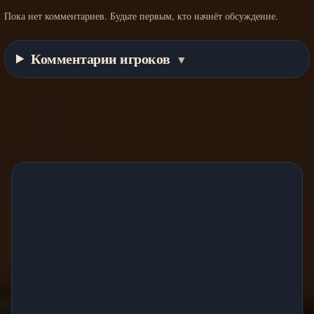
Пока нет комментариев. Будьте первым, кто начнёт обсуждение.
Комментарии игроков
▼