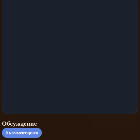
Обсуждение
0
комментариев