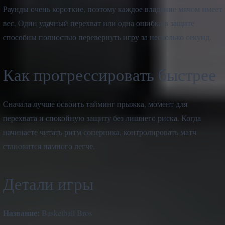
Раунды очень короткие, поэтому каждое владение мячом имеет
вес. Один удачный перехват или одна ошибка в защите
способны полностью перевернуть игру за несколько секунд.
Как прогрессировать быстрее
Сначала лучше освоить тайминг прыжка, момент для
перехвата и спокойную защиту без лишнего риска. Когда
начинаете читать ритм соперника, контролировать матч
становится намного легче.
Детали игры
Название:
Basketball Bros