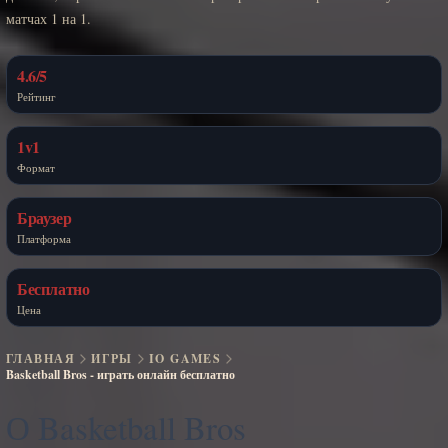
матчах 1 на 1.
4.6/5
Рейтинг
1v1
Формат
Браузер
Платформа
Бесплатно
Цена
ГЛАВНАЯ
ИГРЫ
IO GAMES
Basketball Bros - играть онлайн бесплатно
О Basketball Bros