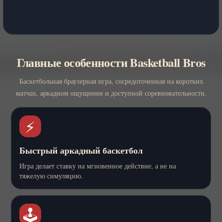
Главные особенности Basketball Bros
Баскетбольная браузерная игра, сосредоточенная на коротких
матчах, аркадном ощущении и доступной соревновательности.
⚡
Быстрый аркадный баскетбол
Игра делает ставку на мгновенное действие, а не на
тяжелую симуляцию.
🕹️