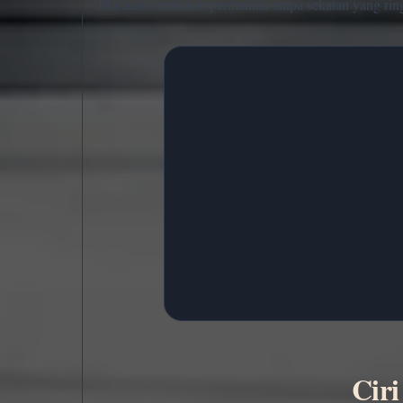
Jika anda mahukan permainan tanpa sekatan yang ring
Ciri