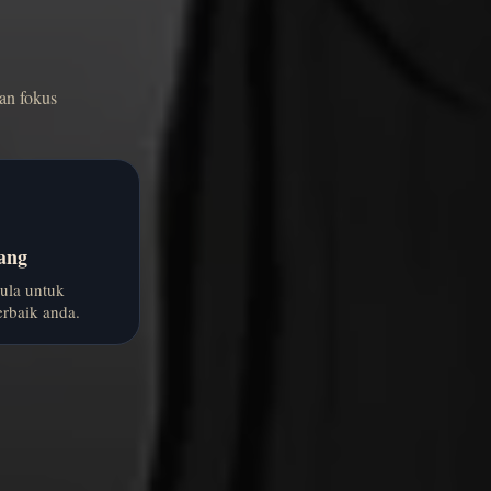
an fokus
ang
ula untuk
rbaik anda.