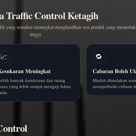
 Traffic Control Ketagih
fik yang semakin meningkat menghasilkan sesi pendek yang memerluk
tinggi.
📈
🔁
Kesukaran Meningkat
Cabaran Boleh Ul
Lebih banyak kenderaan dan ruang
Mudah dimulakan sem
asa yang lebih sempit menguji fokus
memperbaiki cubaan te
nda.
Control