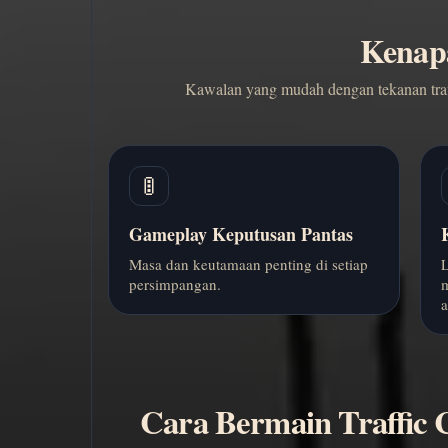
Kenapa
Kawalan yang mudah dengan tekanan tra
🚦
Gameplay Keputusan Pantas
Masa dan keutamaan penting di setiap
persimpangan.
m
a
Cara Bermain Traffic 