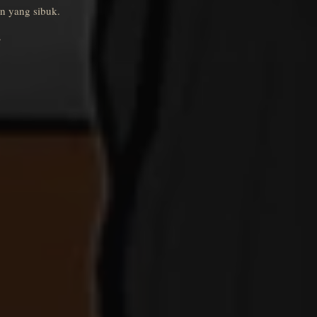
an yang sibuk.
.