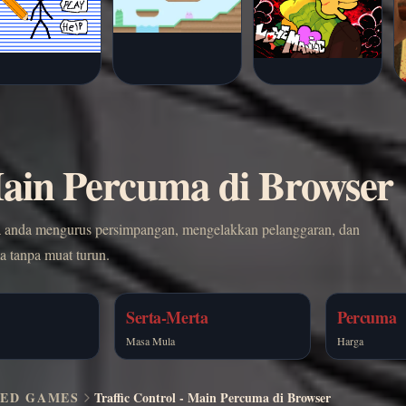
Main Percuma di Browser
ana anda mengurus persimpangan, mengelakkan pelanggaran, dan
a tanpa muat turun.
Serta-Merta
Percuma
Masa Mula
Harga
ED GAMES
Traffic Control - Main Percuma di Browser