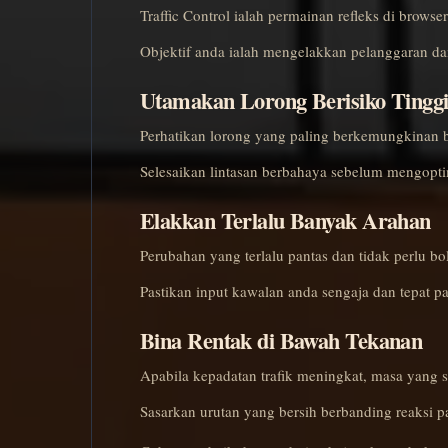
Traffic Control ialah permainan refleks di brow
Objektif anda ialah mengelakkan pelanggaran d
Utamakan Lorong Berisiko Tingg
Perhatikan lorong yang paling berkemungkinan b
Selesaikan lintasan berbahaya sebelum mengopti
Elakkan Terlalu Banyak Arahan
Perubahan yang terlalu pantas dan tidak perlu b
Pastikan input kawalan anda sengaja dan tepat 
Bina Rentak di Bawah Tekanan
Apabila kepadatan trafik meningkat, masa yang st
Sasarkan urutan yang bersih berbanding reaksi p