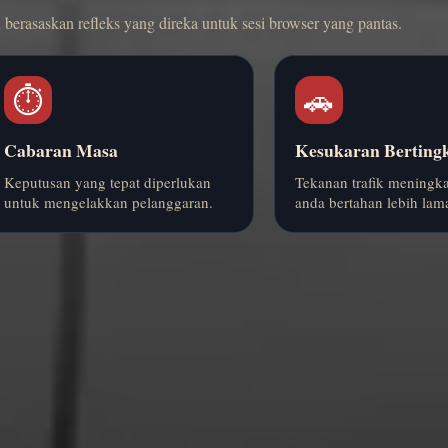
erasaskan refleks yang direka untuk sesi browser yang pantas.
⏱️
🚗
Cabaran Masa
Kesukaran Berting
Keputusan yang tepat diperlukan
Tekanan trafik meningka
untuk mengelakkan pelanggaran.
anda bertahan lebih lam