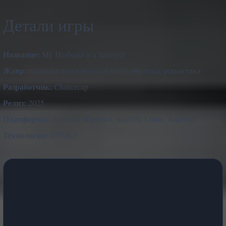
Детали игры
Название:
My Husband is a Stranger
Жанр:
психологическая visual novel, мистика, романтика
Разработчик:
Chattercap
Релиз:
2025
Платформы:
браузер, Windows, macOS, Linux, Android
Технология:
HTML5