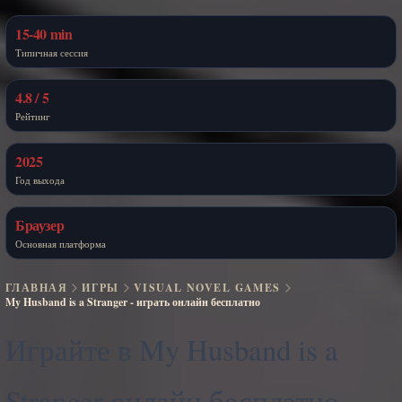
15-40 min
Типичная сессия
4.8 / 5
Рейтинг
2025
Год выхода
Браузер
Основная платформа
ГЛАВНАЯ
ИГРЫ
VISUAL NOVEL GAMES
My Husband is a Stranger - играть онлайн бесплатно
Играйте в My Husband is a
Stranger онлайн бесплатно