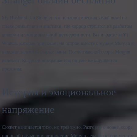
My Husband is a Stranger это психологическая visual novel на
стыке романтики и мистики, где хоррор строится на разбитом
доверии и эмоциональной неуверенности. Вы играете за Yi
Winters, которая приезжает на остров вместе с мужем Morgan в
надежде залечить старые раны. После тяжелой ссоры Morgan
исчезает. Когда он возвращается, он уже не ощущается
прежним.
История и эмоциональное
напряжение
Сюжет начинается тихо, но тревожно. Разговор о лодке, ссора
прошлой ночью и исчезновение Morgan делают остров местом,