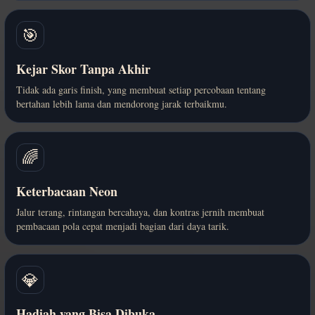
🎯
Kejar Skor Tanpa Akhir
Tidak ada garis finish, yang membuat setiap percobaan tentang
bertahan lebih lama dan mendorong jarak terbaikmu.
🌈
Keterbacaan Neon
Jalur terang, rintangan bercahaya, dan kontras jernih membuat
pembacaan pola cepat menjadi bagian dari daya tarik.
💎
Hadiah yang Bisa Dibuka