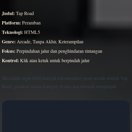
Judul:
Tap Road
Platform:
Peramban
Teknologi:
HTML5
Genre:
Arcade, Tanpa Akhir, Keterampilan
Fokus:
Perpindahan jalur dan penghindaran rintangan
Kontrol:
Klik atau ketuk untuk berpindah jalur
Jika kamu ingin lebih banyak rekomendasi game arcade setelah Tap
Road, gunakan tautan kategori di atas dan teruslah menjelajah.