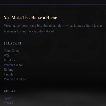
You Make This House a Home
Visual novel horor yang bisa dimainkan di browser, konten editorial, dan
komentar komunitas yang dimoderasi.
JELAJAHI
Main Game
Wiki
Karakter
Panduan Khol
Ending
Unduh
Panduan Android
LEGAL
Syarat
Privasi