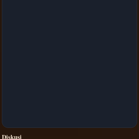
Diskusi