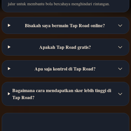
jalur untuk membantu bola bercahaya menghindari rintangan.
Bisakah saya bermain Tap Road online?
Apakah Tap Road gratis?
Apa saja kontrol di Tap Road?
Bagaimana cara mendapatkan skor lebih tinggi di
Tap Road?