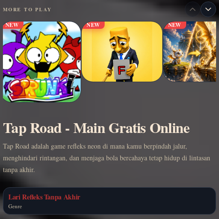
MORE TO PLAY
NEW
NEW
NEW
Tap Road - Main Gratis Online
Tap Road adalah game refleks neon di mana kamu berpindah jalur,
menghindari rintangan, dan menjaga bola bercahaya tetap hidup di lintasan
tanpa akhir.
Lari Refleks Tanpa Akhir
Genre