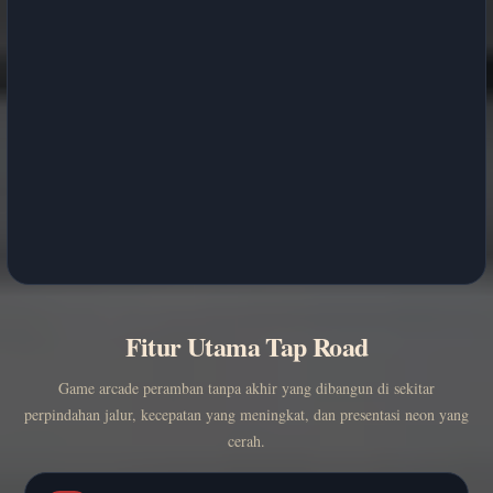
Fitur Utama Tap Road
Game arcade peramban tanpa akhir yang dibangun di sekitar
perpindahan jalur, kecepatan yang meningkat, dan presentasi neon yang
cerah.