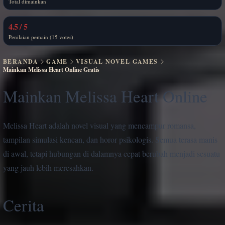
Total dimainkan
4.5 / 5
Penilaian pemain (15 votes)
BERANDA
GAME
VISUAL NOVEL GAMES
Mainkan Melissa Heart Online Gratis
Mainkan Melissa Heart Online
Melissa Heart adalah novel visual yang mencampur romansa,
tampilan simulasi kencan, dan horor psikologis. Semua terasa manis
di awal, tetapi hubungan di dalamnya cepat berubah menjadi sesuatu
yang jauh lebih meresahkan.
Cerita