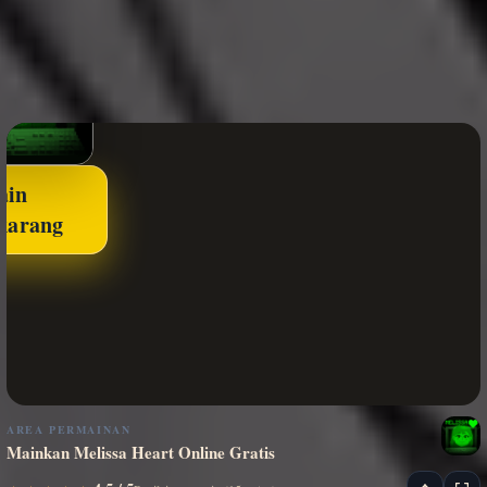
ain
karang
AREA PERMAINAN
Mainkan Melissa Heart Online Gratis