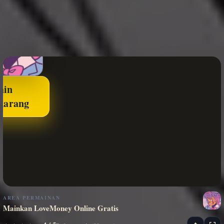
ain
karang
AREA PERMAINAN
Mainkan LoveMoney Online Gratis