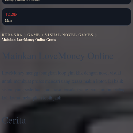
12,285
Main
BERANDA
GAME
VISUAL NOVEL GAMES
Mainkan LoveMoney Online Gratis
Mainkan LoveMoney Online
LoveMoney menggabungkan loop gim klik dengan novel visual
untuk membuat proses mencari uang terasa makin kotor. Di balik
sistem yang sederhana, ada rasa bersalah yang terus tumbuh setiap
kali kamu melangkah lebih jauh.
Cerita