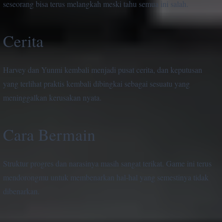
seseorang bisa terus melangkah meski tahu semua ini salah.
Cerita
Harvey dan Yunmi kembali menjadi pusat cerita, dan keputusan
yang terlihat praktis kembali dibingkai sebagai sesuatu yang
meninggalkan kerusakan nyata.
Cara Bermain
Struktur progres dan narasinya masih sangat terikat. Game ini terus
mendorongmu untuk membenarkan hal-hal yang semestinya tidak
dibenarkan.