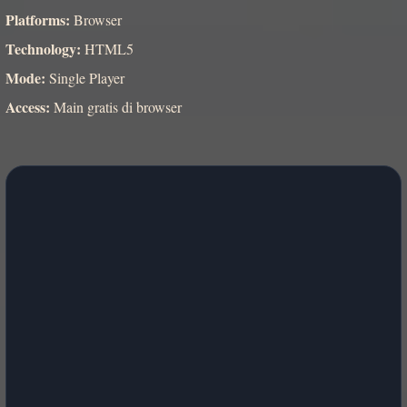
Platforms:
Browser
Technology:
HTML5
Mode:
Single Player
Access:
Main gratis di browser