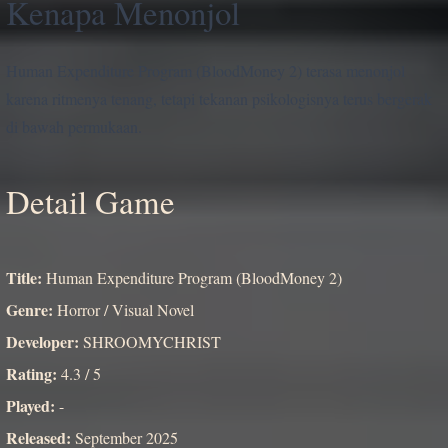
Kenapa Menonjol
Human Expenditure Program (BloodMoney 2) terasa menonjol
karena ritmenya tenang, tetapi tekanan psikologisnya terus bergerak
di bawah permukaan.
Detail Game
Title:
Human Expenditure Program (BloodMoney 2)
Genre:
Horror / Visual Novel
Developer:
SHROOMYCHRIST
Rating:
4.3 / 5
Played:
-
Released:
September 2025