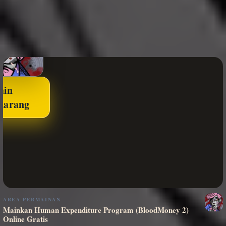
ain
karang
AREA PERMAINAN
Mainkan Human Expenditure Program (BloodMoney 2)
Online Gratis