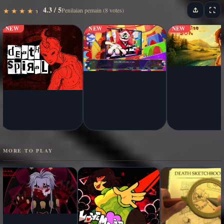
4.3 / 5
★
★
★
★
★
★
★
★
★
★
Penilaian pemain (8 votes)
NEW
NEW
NEW
MORE TO PLAY