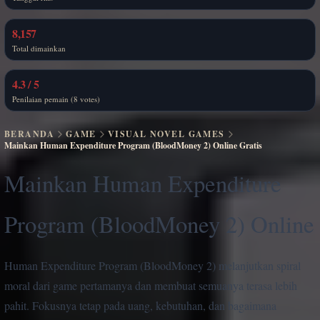
8,157
Total dimainkan
4.3 / 5
Penilaian pemain (8 votes)
BERANDA
GAME
VISUAL NOVEL GAMES
Mainkan Human Expenditure Program (BloodMoney 2) Online Gratis
Mainkan Human Expenditure
Program (BloodMoney 2) Online
Human Expenditure Program (BloodMoney 2) melanjutkan spiral
moral dari game pertamanya dan membuat semuanya terasa lebih
pahit. Fokusnya tetap pada uang, kebutuhan, dan bagaimana