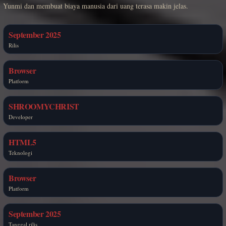
Yunmi dan membuat biaya manusia dari uang terasa makin jelas.
September 2025
Rilis
Browser
Platform
SHROOMYCHRIST
Developer
HTML5
Teknologi
Browser
Platform
September 2025
Tanggal rilis