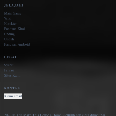
JELAJAHI
Main Game
Wiki
Karakter
Panduan Khol
Ending
Unduh
Panduan Android
LEGAL
Syarat
Privasi
Situs Kami
KONTAK
Kirim email
2026 © You Make This House a Home. Seluruh hak cipta dilindungi.