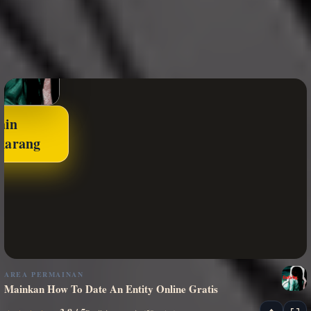
ain
karang
AREA PERMAINAN
Mainkan How To Date An Entity Online Gratis