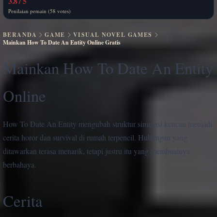
3.8 / 5
Penilaian pemain (58 votes)
BERANDA
GAME
VISUAL NOVEL GAMES
Mainkan How To Date An Entity Online Gratis
Mainkan How To Date An Entity
Online
How To Date An Entity mengubah struktur simulasi kencan menjadi
cerita horor dan survival di rumah terpencil. Hubungan yang
ditawarkan terasa menarik, tetapi justru itu yang membuatnya
berbahaya.
Cerita