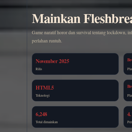
Mainkan Fleshbrea
Game naratif horor dan survival tentang lockdown, in
perlahan runtuh.
Br
November 2025
Rilis
Pla
Br
HTML5
Teknologi
Pla
6,248
4.
Total dimainkan
Pen