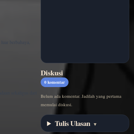
 luar berbahaya,
Diskusi
0
komentar
adaan sekaligus dari
Belum ada komentar. Jadilah yang pertama
memulai diskusi.
Tulis Ulasan
▼