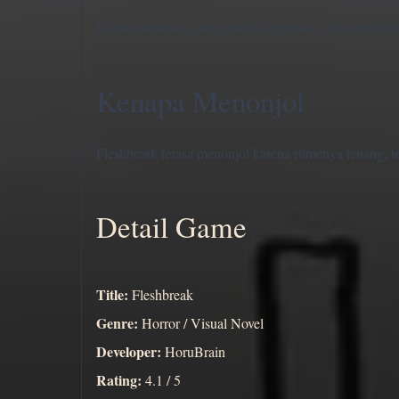
Kamu membaca, mengambil keputusan, dan melihat bag
Kenapa Menonjol
Fleshbreak terasa menonjol karena ritmenya tenang, t
Detail Game
Title:
Fleshbreak
Genre:
Horror / Visual Novel
Developer:
HoruBrain
Rating:
4.1 / 5