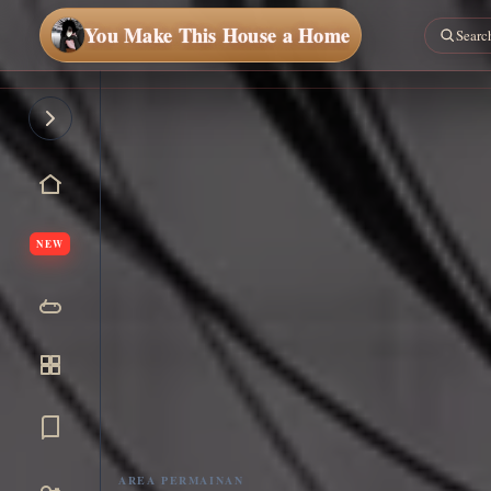
You Make This House a Home
NEW
AREA PERMAINAN