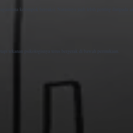
aimana kelompok bereaksi. Narasinya jauh lebih penting daripada ak
etapi tekanan psikologisnya terus bergerak di bawah permukaan.