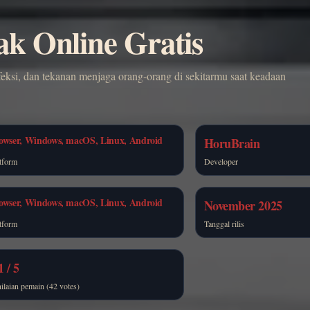
k Online Gratis
feksi, dan tekanan menjaga orang-orang di sekitarmu saat keadaan
owser, Windows, macOS, Linux, Android
HoruBrain
tform
Developer
owser, Windows, macOS, Linux, Android
November 2025
tform
Tanggal rilis
1 / 5
ilaian pemain (42 votes)