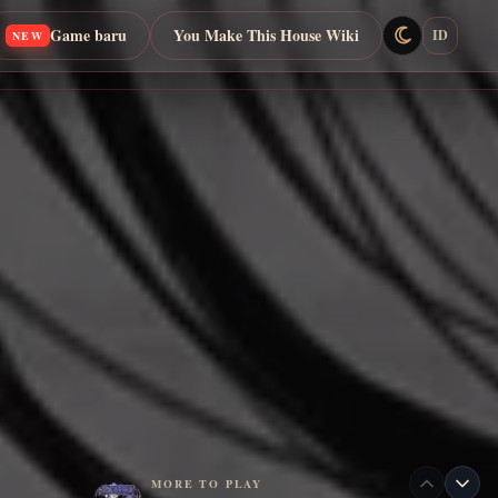
Game baru
You Make This House Wiki
ID
NEW
MORE TO PLAY