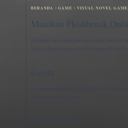
BERANDA
GAME
VISUAL NOVEL GAME
Mainkan Fleshbreak Onli
Fleshbreak menggabungkan horor naratif, survival, da
tetapi retaknya hubungan di dalam kelompok sama b
Cerita
Kisahnya berpusat pada krisis infeksi dan usaha untuk
manusia-manusia di dalamnya.
Cara Bermain