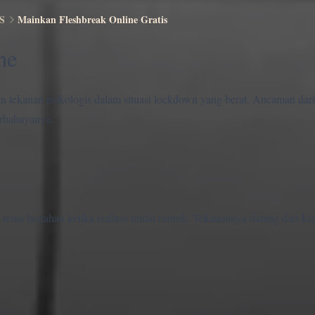
S
Mainkan Fleshbreak Online Gratis
ne
n tekanan psikologis dalam situasi lockdown yang berat. Ancaman dari
erbahayanya.
 terus bertahan ketika realitas mulai runtuh. Tekanannya datang dari ke