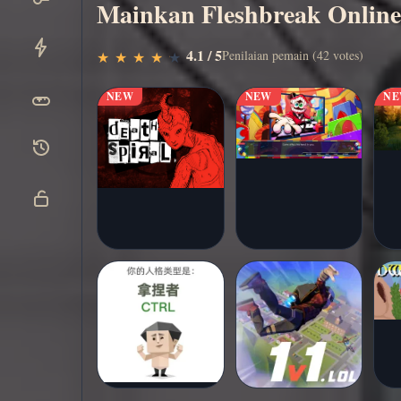
Mainkan Fleshbreak Online
Main
▶
4.1 / 5
Penilaian pemain (42 votes)
★
★
★
★
★
★
★
★
★
★
sekarang
NEW
NEW
N