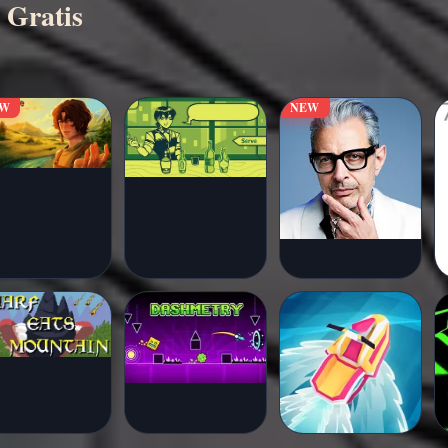
 Gratis
EW
NEW