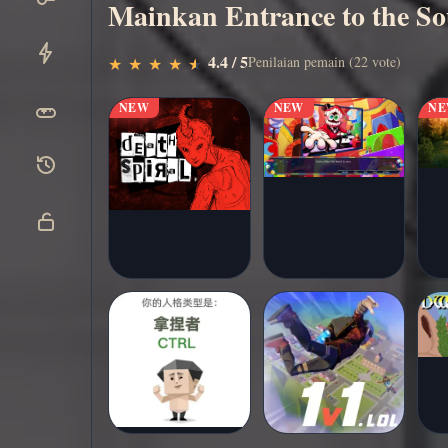
Mainkan Entrance to the So
Main
▶
4.4 / 5
Penilaian pemain (22 vote)
★
★
★
★
★
★
★
★
★
★
sekarang
NEW
NEW
N