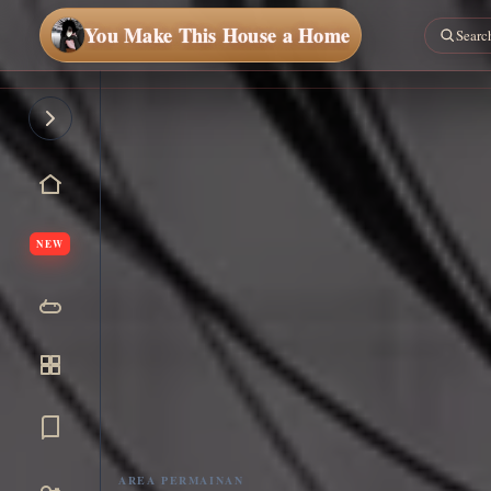
You Make This House a Home
NEW
AREA PERMAINAN