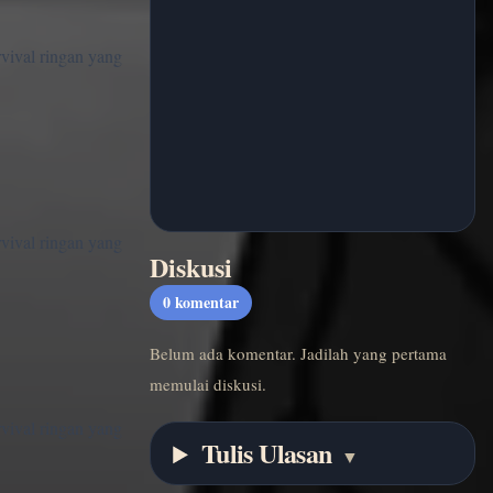
rvival ringan yang
rvival ringan yang
Diskusi
0
komentar
Belum ada komentar. Jadilah yang pertama
memulai diskusi.
rvival ringan yang
Tulis Ulasan
▼