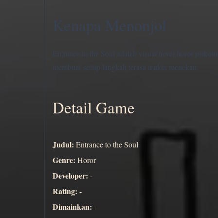
Kenapa Menonjol
Entrance to the Soul adalah visual novel horor psikol
membuat setiap langkah terasa makin menekan.
Detail Game
Judul:
Entrance to the Soul
Genre:
Horor
Developer:
-
Rating:
-
Dimainkan:
-