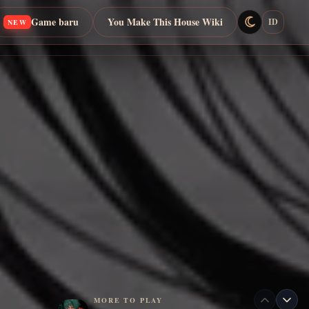
Game baru
You Make This House Wiki
ID
NEW
MORE TO PLAY