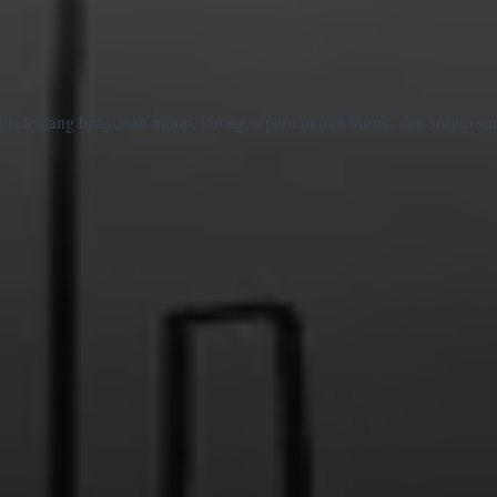
ogis tentang bangunan hidup, lorong seperti mimpi buruk, dan sistem su