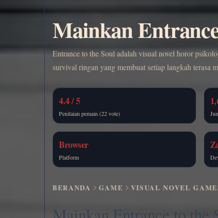
Mainkan Entrance 
Entrance to the Soul adalah visual novel horor psikol
survival ringan yang membuat setiap langkah terasa 
4.4 / 5
1,
Penilaian pemain (22 vote)
Ju
Browser
Z
Platform
De
BERANDA
GAME
VISUAL NOVEL GAME
Mainkan Entrance to the 