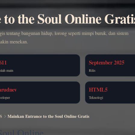
to the Soul Online Grati
ogis tentang bangunan hidup, lorong seperti mimpi buruk, dan sistem
makin menekan.
611
September 2025
mlah main
Rilis
arudnev
HTML5
veloper
Teknologi
S
Mainkan Entrance to the Soul Online Gratis
Soul Online