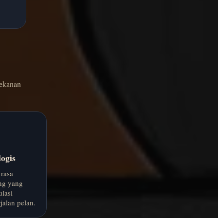
tekanan
ogis
rasa
ng yang
lasi
jalan pelan.