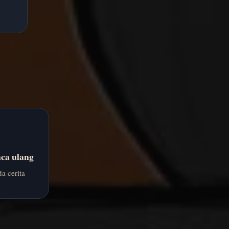
ca ulang
a cerita