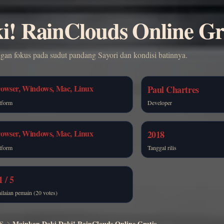
! RainClouds Online Gr
gan fokus pada sudut pandang Sayori dan kondisi batinnya.
owser, Windows, Mac, Linux
Paul Chartres
tform
Developer
owser, Windows, Mac, Linux
2018
tform
Tanggal rilis
1 / 5
ilaian pemain (20 votes)
S
Mainkan Doki Doki! RainClouds Online Gratis