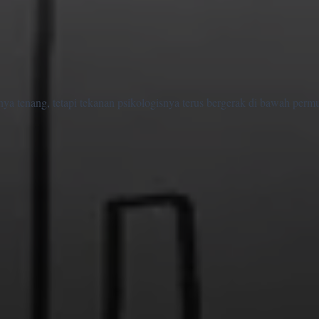
ya tenang, tetapi tekanan psikologisnya terus bergerak di bawah perm