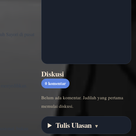
h Sayori di pusat
Diskusi
0
komentar
ih menyedihkan.
Belum ada komentar. Jadilah yang pertama
memulai diskusi.
Tulis Ulasan
▼
osional, bukan