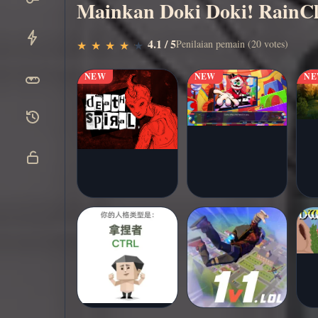
Mainkan Doki Doki! RainCl
Main
▶
4.1 / 5
Penilaian pemain (20 votes)
★
★
★
★
★
★
★
★
★
★
sekarang
NEW
NEW
N