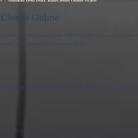
Clouds Online
familiar lalu membuatnya terasa jauh lebih menyakitkan dengan menaru
onal yang tidak pernah benar-benar lepas.
lui kondisi batin Sayori. Akibatnya, cerita terasa lebih intim dan leb
bertumpu pada perspektif karakter. Fokusnya ada pada pengalaman em