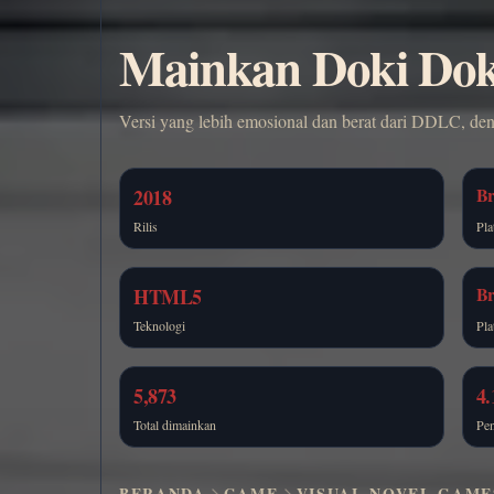
Mainkan Doki Doki
Versi yang lebih emosional dan berat dari DDLC, den
Br
2018
Rilis
Pla
Br
HTML5
Teknologi
Pla
5,873
4.
Total dimainkan
Pen
BERANDA
GAME
VISUAL NOVEL GAME