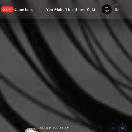
Game baru
You Make This House Wiki
ID
NEW
MORE TO PLAY