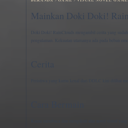
Mainkan Doki Doki! Rain
Doki Doki! RainClouds mengambil cerita yang sudah 
pengalaman. Kekuatan utamanya ada pada beban emosi
Cerita
Peristiwa yang kamu kenal dari DDLC kini dilihat mela
Cara Bermain
Kamu membaca dan mengikuti alur novel visual yang 