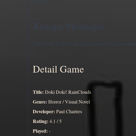
kejutan.
Kenapa Menonjol
Doki Doki! RainClouds terasa menonjol karena ritmen
Detail Game
Title:
Doki Doki! RainClouds
Genre:
Horror / Visual Novel
Developer:
Paul Chartres
Rating:
4.1 / 5
Played:
-