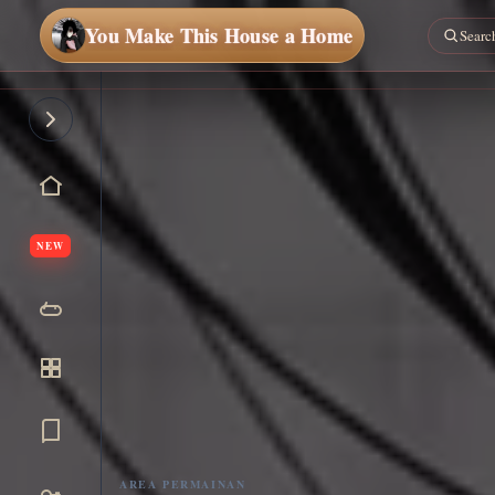
You Make This House a Home
NEW
AREA PERMAINAN